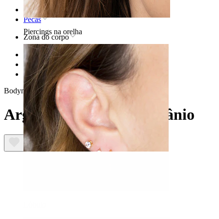
Home
Pecas
Piercings na orelha
Zona do corpo
Lábio
Joias em titânio para piercing no lábio
Argola articulada em titânio
Bodymod Premium
Argola articulada em titânio
Lóbulo