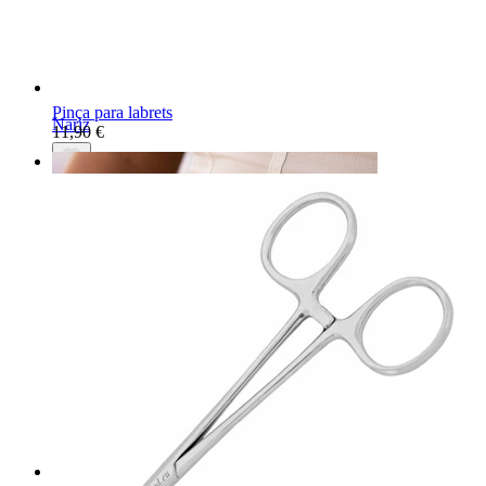
Pinça para labrets
Nariz
11,90 €