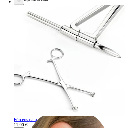
Lóbulo
Fórceps para piercing do septo
11,90 €