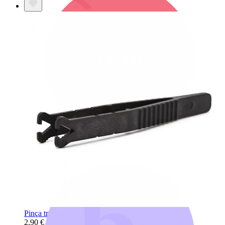
Bodymod Trend
Pinça triangulares estéril
2,90 €