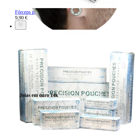
Fórceps pennington com fenda
9,90 €
Alargadores
Joias em ouro 14k
Compra titânio