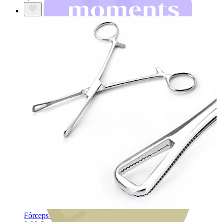
Bodymod Moments
Fórceps pennington