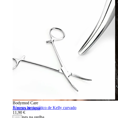
Bodymod Care
Fórceps hemostático de Kelly curvado
À prova de água
11,90 €
Piercings na orelha