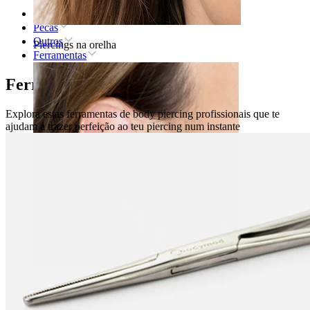
Home
Pecas
Outros
Piercings na orelha
Ferramentas
Ferramentas body piercing
Explora estas ferramentas de body piercing profissionais que te
ajudam a trazer perfeição ao teu piercing num instante
Lóbulo