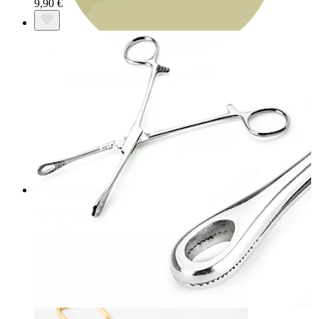
9,90 €
Bodymod Essentials
Compra 4, paga 3
Comprar por tipo
Tipo de joia
Fórceps foerster