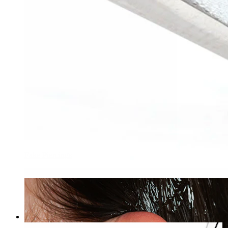
Fake Piercings
Bodymod Care
Alicate para discos de dermal anchor
19,90 €