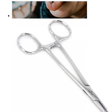
Fórceps foerster com fenda
9,90 €
Língua