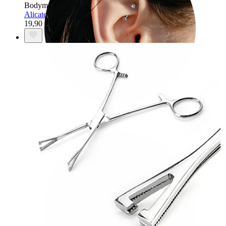
Bodymod Care
Alicate para fechar argola
19,90 €
Rook