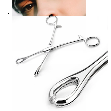
Alicate para abrir argolas
19,90 €
Lábio