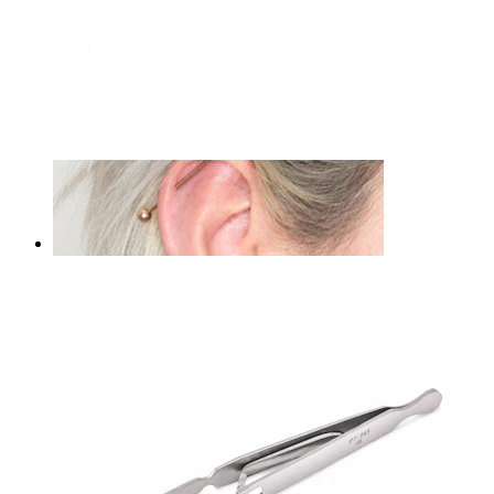
Daith
Bodymod Care
Ferramenta porta-bolas
16,90 €
Industrial