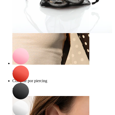
Bodymod Care
Saco de jóia organza
0,70 €
Mamilo
Comprar por piercing
Piercings