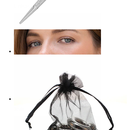
Umbigo
Bodymod Care
Fórceps hemostático
11,90 €
Septo