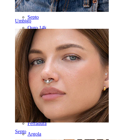
Orelha
Septo
Umbigo
Ouro 14k
Fake Piercings
Labret
Língua
Nariz
Tragos
Barbell
Rook
Daith
Ferradura
Septo
Argola