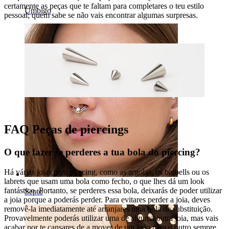
certamente as peças que te faltam para completares o teu estilo
Umbigo
pessoal; quem sabe se não vais encontrar algumas surpresas.
FAQ Peças de piercings
O que fazer se perderes a tua bola do piercing?
Há várias joias para piercing, como as argolas, os barbells ou os
labrets que usam uma bola como fecho, o que lhes dá um look
fantástico. Portanto, se perderes essa bola, deixarás de poder utilizar
Septo
a joia porque a poderás perder. Para evitares perder a joia, deves
removê-la imediatamente até arranjares uma bola de substituição.
Provavelmente poderás utilizar uma de alguma outra joia, mas vais
acabar por te cansares de a mover de um lado para o outro sempre