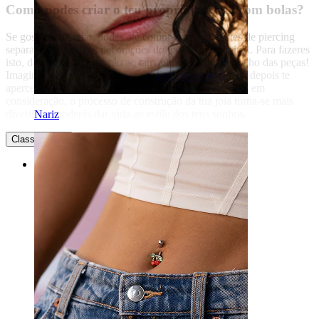
Como podes criar o teu próprio barbell com bolas?
Se gostares de criar, podes até comprar apenas partes de piercing
separadas e juntar as decorações do teu design original. Para fazeres
isto, deves prestar atenção ao tamanho e ao tipo de fecho das peças!
Imagina que te apaixonas por um
pico decorativo
e só depois te
apercebes que não encaixa na tua barra. Se tiveres isto em
consideração, o processo de construção da tua joia torna-se mais
divertido e poderás dar vida ao estilo dos teus sonhos.
Nariz
Classificação
Categorias
Umbigo
Lábio
Mamilo
Industrial
Dermal
Helix