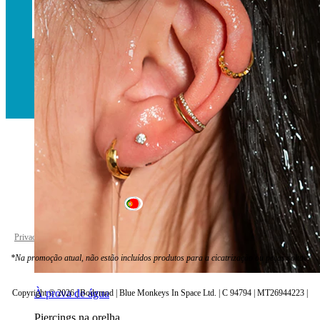
Portugal
Privacy policy
Cookie settings
*Na promoção atual, não estão incluídos produtos para a cicatrização ou peças soltas.
À prova de água
Copyright © 2026 | Bodymod | Blue Monkeys In Space Ltd. | C 94794 | MT26944223 |
Piercings na orelha