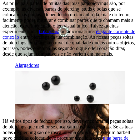
As principais partes de muitas das joias para piercings são, por
exemplo, as diversas barras de piercing, studs e bolas que se
colocam nas pontas. Dependendo do tamanho da joia e do fecho,
facilmente podes misturar e combinar partes que te chamam mais a
atenção, experimentando o teu visual único. Talvez queiras
experimentar uma
bola plana
ou adicionar uma
elegante corrente de
conexão
entre piercings da tua combinação. As nossas peças soltas
de piercings têm o mesmo nível de qualidade que os outros objetos,
por isso, podes combiná-las segundo o que o teu coração ditar,
desde que sejam compatíveis e não variem em materiais.
Alargadores
Há vários tipos de fechos, por isso, deves encontrar as peças soltas
de piercings que melhor se encaixam nas joias que tens. Se as tuas
bolas de piercing são de rosca interna e precisas só de um barbell
novo onde as colocar, deve procurar uma joia com
uma barra de