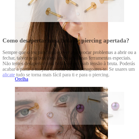
Como desapertar uma bola de piercing apertada?
Sempre que o teu piercings estiver a provocar problemas a abrir ou a
fechar, talvez seja boa ideia arranjares umas ferramentas especiais.
Não tentes desapertar uma bola que está sob tensão à bruta. Poderás
acabar a partir a tua joia favorita ou até a magoares-te. Se usares um
alicate
tudo se torna mais fácil para ti e para o piercing.
Orelha