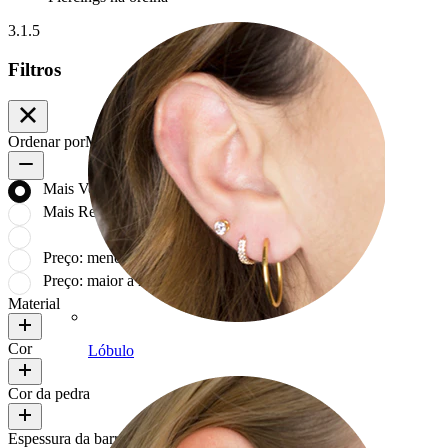
3.1.5
Filtros
Ordenar por
Mais Vendidos
Mais Vendidos
Mais Recentes
Preço: menor a maior
Preço: maior a menor
Material
Cor
Lóbulo
Cor da pedra
Espessura da barra