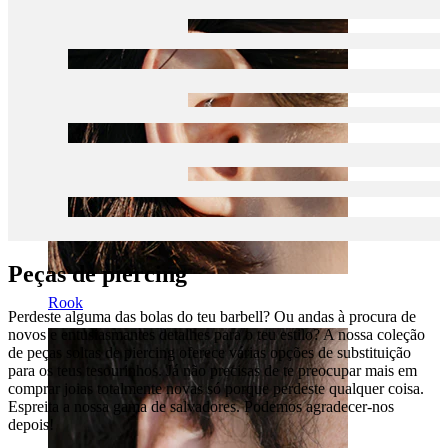
Peças de piercing
Rook
Perdeste alguma das bolas do teu barbell? Ou andas à procura de
novos e entusiasmantes detalhes para o teu estilo? A nossa coleção
de peças soltas de piercing oferece várias opções de substituição
para os teus tesourinhos. Já não precisas de te preocupar mais em
comprar joias totalmente novas só porque perdeste qualquer coisa.
Espreita a nossa gama de salvadores. Podemos agradecer-nos
depois!