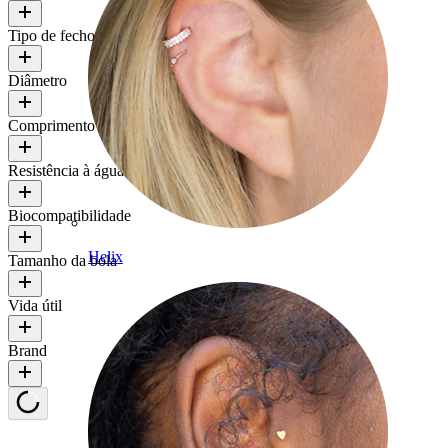
Tipo de fecho
Diâmetro
Comprimento
Resistência à água
Biocompatibilidade
Helix
Tamanho da bola
Vida útil
Brand