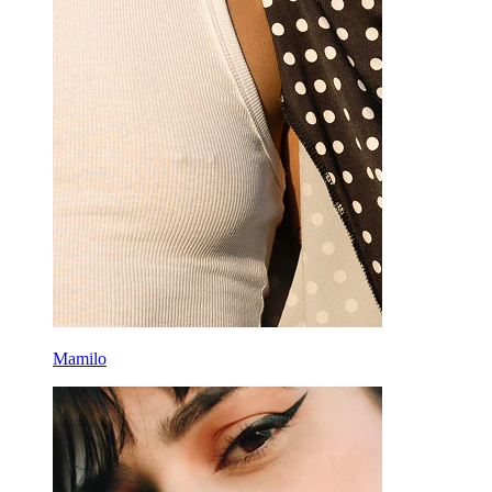
Ferramentas
Bananas
Lóbulo
Titânio
Mamilo