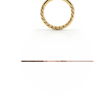
Conch
Daith