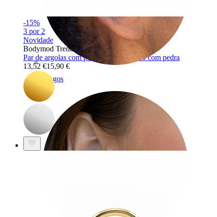
-15%
3 por 2
Novidade
Bodymod Trend
Par de argolas com pendente de coração com pedra
13,52 €
15,90 €
Tragos