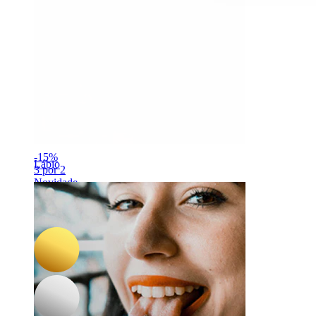
-15%
Lábio
3 por 2
Novidade
Bodymod Essentials
Par de argolas huggie clássicas
16,92 €
19,90 €