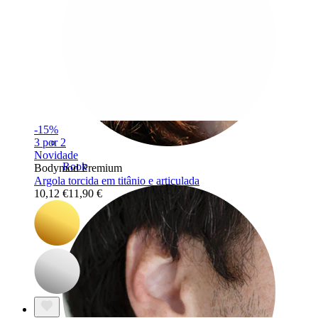
-15%
3 por 2
Novidade
Rook
Bodymod Premium
Argola torcida em titânio e articulada
10,12 €
11,90 €