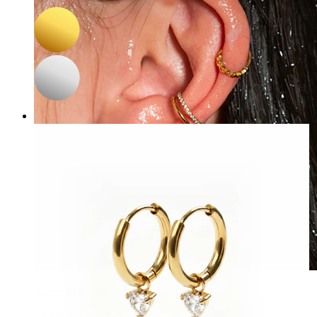
21,17 €
24,90 €
À prova de água
Piercings na orelha