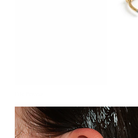
Fake Piercings
-15%
3 por 2
Novidade
Bodymod Premium
Par de argolas em titânio com pérola de água doce