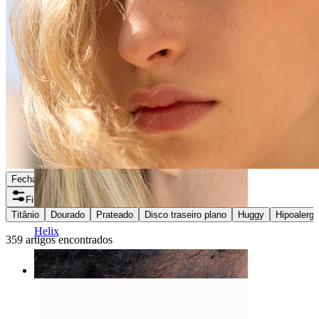
Fechar
Filtros
Titânio
Dourado
Prateado
Disco traseiro plano
Huggy
Hipoalergé
Helix
359 artigos encontrados