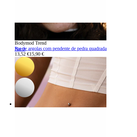
-15%
3 por 2
Novidade
Bodymod Trend
Par de argolas com pendente de pedra quadrada
Nariz
13,52 €
15,90 €