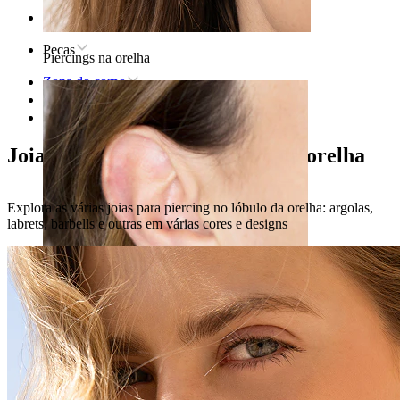
Home
Pecas
Piercings na orelha
Zona do corpo
Orelha
Lóbulo
Joias para piercing no lóbulo da orelha
Explora as várias joias para piercing no lóbulo da orelha: argolas,
labrets, barbells e outras em várias cores e designs
Lóbulo