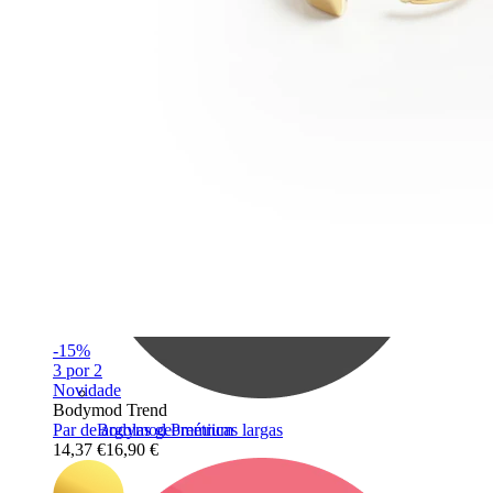
Bodymod Care
-15%
3 por 2
Novidade
Bodymod Trend
Par de argolas geométricas largas
Bodymod Premium
14,37 €
16,90 €