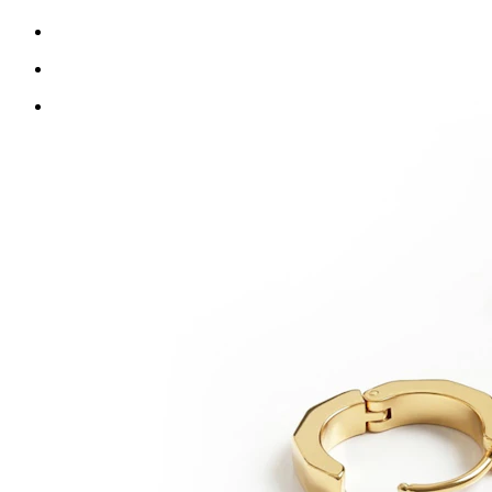
Novidades
Compra 4, paga 3
Compra Bodymod Moments
Brands
Brands