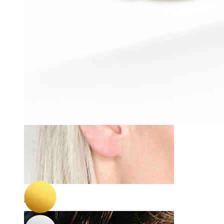
Daith
-15%
3 por 2
Par
Bodymod Premium
Par de huggies de titânio
15,22 €
17,90 €
Industrial