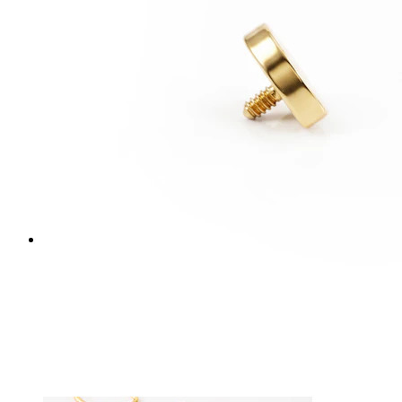
Bodymod Essentials
Compra 4, paga 3
Comprar por tipo
Tipo de joia