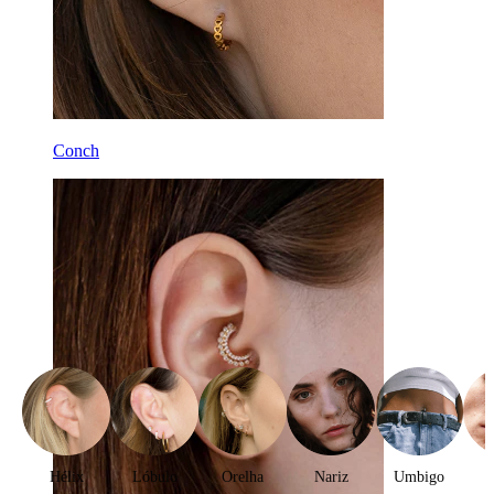
Conch
Hélix
Lóbulo
Orelha
Nariz
Umbigo