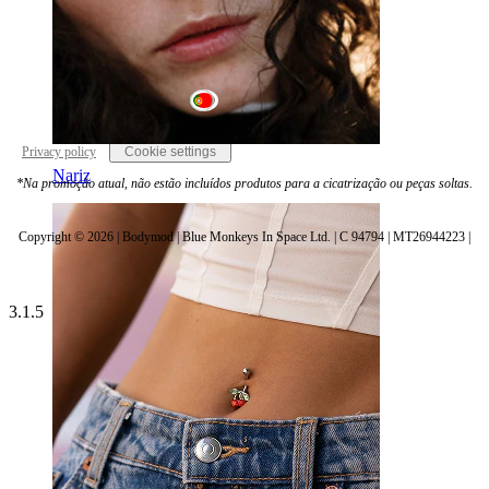
Portugal
Privacy policy
Cookie settings
Nariz
*Na promoção atual, não estão incluídos produtos para a cicatrização ou peças soltas.
Copyright © 2026 | Bodymod | Blue Monkeys In Space Ltd. | C 94794 | MT26944223 |
3.1.5