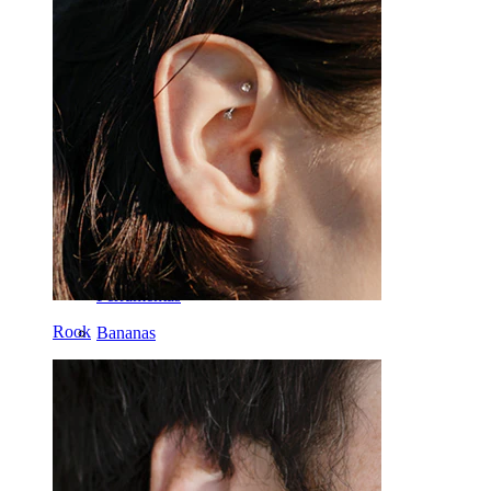
Nariz
Tragos
Barbell
Rook
Daith
Ferradura
Argola
Ferramentas
Rook
Bananas
Lóbulo
Titânio