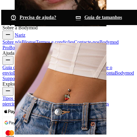
Precisa de ajuda?
Guia de tamanhos
Sobre a Bodymod
Nariz
Sobre nós
Blogue
Termos e condições
Contacte-nos
Bodymod
Pro
Bodymod Creators
Avaliações Bodymod
Ajuda e informações
Guia de tamanhos
Seguir encomenda
Informações sobre o
envio
Devolução e cancelamento
Pagamento
A minha conta
Bodymod
Support
Explore
Tipos de joias para piercings
Materiais das joias para
piercings
Problemas Comuns e Cuidados com Piercings