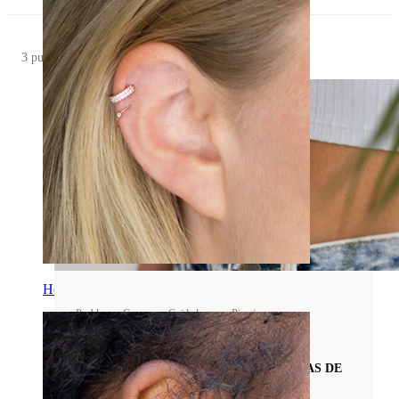
3 publicações
Helix
Problemas Comuns e Cuidados com Piercings
A CICATRIZAÇÃO DO PIERCING NO
UMBIGO: FASES, CRONOLOGIA E DICAS DE
ESPECIALISTAS