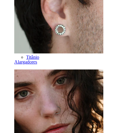
Ferradura
Argola
Ferramentas
Bananas
Lóbulo
Titânio
Alargadores