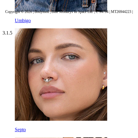
Copyright © 2026 | Bodymod | Blue Monkeys In Space Ltd. | C 94794 | MT26944223 |
Umbigo
3.1.5
Septo