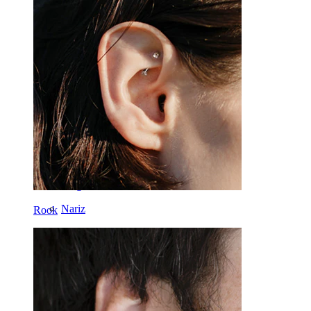
Dermal
Helix
Orelha
Septo
Ouro 14k
Fake Piercings
Labret
Língua
Nariz
Rook
Tragos
Barbell
Rook
Daith