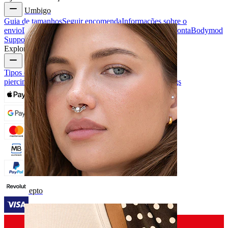
Umbigo
Guia de tamanhos
Seguir encomenda
Informações sobre o
envio
Devolução e cancelamento
Pagamento
A minha conta
Bodymod
Support
Explore
Tipos de joias para piercings
Materiais das joias para
piercings
Problemas Comuns e Cuidados com Piercings
Septo