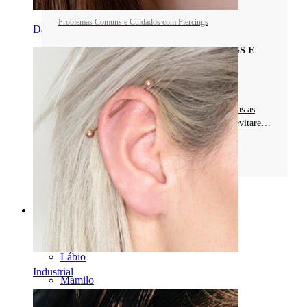
Problemas Comuns e Cuidados com Piercings
Daith
PROBLEMAS COMUNS COM PIERCINGS E
CUIDADOS
Apresentamos os problemas mais comuns dos
piercings: inchaço, infeções e alergias. Espreitas as
dicas para manteres o teu piercing saudável e evitares
problemas.
Classificação
Categorias
Umbigo
Lábio
Industrial
Mamilo
Industrial