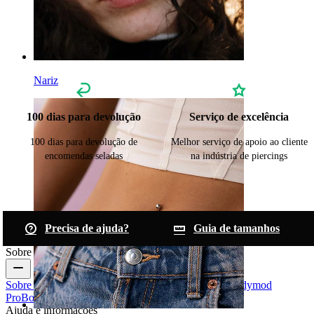
Nariz
100 dias para devolução
Serviço de excelência
100 dias para devolução de
Melhor serviço de apoio ao cliente
encomendas seladas
na indústria de piercings
Precisa de ajuda?
Guia de tamanhos
Sobre a Bodymod
Sobre nós
Blogue
Termos e condições
Contacte-nos
Bodymod
Pro
Bodymod Creators
Avaliações Bodymod
Ajuda e informações