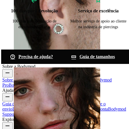
100 dias para devolução
Serviço de excelência
100 dias para devolução de
Melhor serviço de apoio ao cliente
encomendas seladas
na indústria de piercings
Precisa de ajuda?
Guia de tamanhos
Alargadores
Sobre a Bodymod
Sobre nós
Blogue
Termos e condições
Contacte-nos
Bodymod
Pro
Bodymod Creators
Avaliações Bodymod
Ajuda e informações
Guia de tamanhos
Seguir encomenda
Informações sobre o
envio
Devolução e cancelamento
Pagamento
A minha conta
Bodymod
Support
Explore