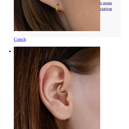
Descobre tudo sobre os piercings no mamilo no nosso
guia completo. Desde a colocação ideal e expectativas
de dor a dicas de cuidados fundamentais.
Classificação
Conch
Categorias
Umbigo
Lábio
Mamilo
Industrial
Dermal
Helix
Orelha