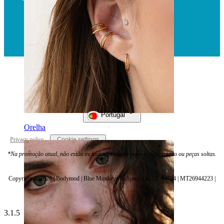
Portugal
Orelha
Privacy policy
Cookie settings
*Na promoção atual, não estão incluídos produtos para a cicatrização ou peças soltas.
Copyright © 2026 | Bodymod | Blue Monkeys In Space Ltd. | C 94794 | MT26944223 |
3.1.5