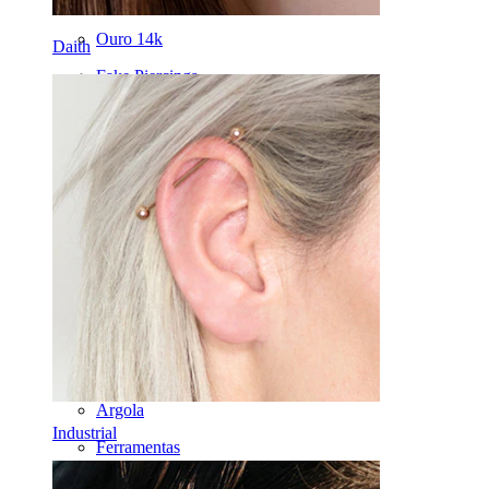
Septo
Ouro 14k
Daith
Fake Piercings
Labret
Língua
Nariz
Tragos
Barbell
Rook
Daith
Ferradura
Argola
Industrial
Ferramentas
Bananas