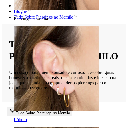
Home
Blogue
Tudo Sobre Piercings no Mamilo
Piercings na orelha
TUDO SOBRE
PIERCINGS NO MAMILO
Um espaço para quem é ousado e curioso. Descobre guias
honestos, experiências reais, dicas de cuidados e ideias para
joias que te ajudam a compreender os piercings para o
mamilo sem segredos.
Tudo Sobre Piercings no Mamilo
Lóbulo