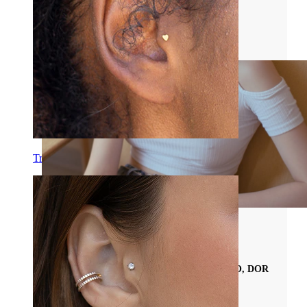
tem escudos para o mamilo ou quem quer
experimentar clipes!
Classificação
Tragos
Tudo Sobre Piercings no Mamilo
PIERCINGS NO MAMILO: COLOCAÇÃO, DOR
E DICAS DE CUIDADOS