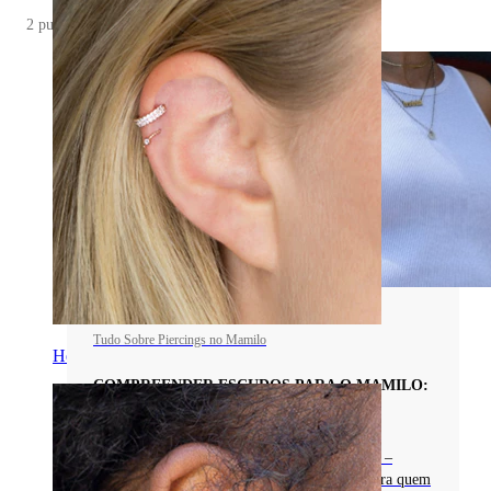
2 publicações
Tudo Sobre Piercings no Mamilo
Helix
COMPREENDER ESCUDOS PARA O MAMILO:
USOS, TIPOS E CUIDADOS
Descobre o mundo dos escudos para o mamilo –
designs e materiais e quando usar. Perfeitos para quem