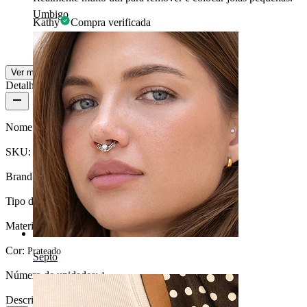
Umbigo
Kathy
Compra verificada
Traduzido com IA
Mostrar original
Ver mais
Detalhes do produto
Nome:
Ferramenta porta-bolas
SKU:
Tool-17
Brand:
Bodymod Care
Tipo de joia:
Ferramenta
Material:
Aço inoxidável
Cor:
Prateado
Septo
Número de unidades:
1
Descrição