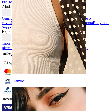
Pro
Bodymod Creators
Avaliações Bodymod
Ajuda e informações
Guia de tamanhos
Seguir encomenda
Informações sobre o
envio
Devolução e cancelamento
Pagamento
A minha conta
Bodymod
Support
Explore
Tipos de joias para piercings
Materiais das joias para
piercings
Problemas Comuns e Cuidados com Piercings
Mamilo