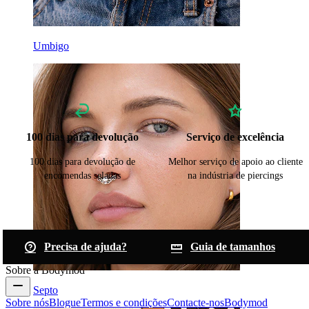
Umbigo
100 dias para devolução
Serviço de excelência
100 dias para devolução de
Melhor serviço de apoio ao cliente
encomendas seladas
na indústria de piercings
Precisa de ajuda?
Guia de tamanhos
Sobre a Bodymod
Septo
Sobre nós
Blogue
Termos e condições
Contacte-nos
Bodymod