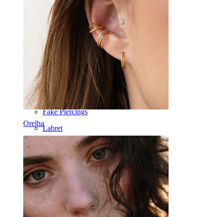
Industrial
Dermal
Helix
Orelha
Septo
Ouro 14k
Fake Piercings
Orelha
Labret
Língua
Nariz
Tragos
Barbell
Rook