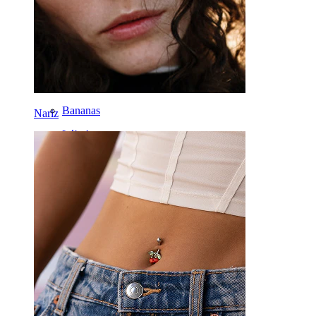
Daith
Ferradura
Argola
Ferramentas
Bananas
Nariz
Lóbulo
Titânio