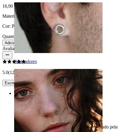
16,90 €
Material:
Aço inoxidável
Cor:
Prateado
Quantidade: 1
Alterar
Adicionar ao carrinho
Avaliações do produto
Alargadores
5.0
(12 opiniões)
Escreve uma avaliação
Rating
Funciona! Genial!
Nunca teria sido possível sem isso. Muito obrigado pela