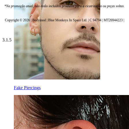
*Na promoção atual, não estão incluídos produtos para a cicatrização ou peças soltas.
Copyright © 2026 | Bodymod | Blue Monkeys In Space Ltd. | C 94794 | MT26944223 |
3.1.5
Fake Piercings