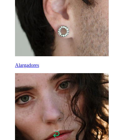
Lóbulo
Titânio
Alargadores