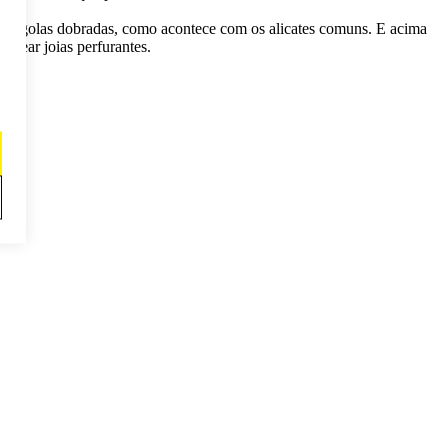
ta argolas dobradas, como acontece com os alicates comuns. E acima
usear joias perfurantes.