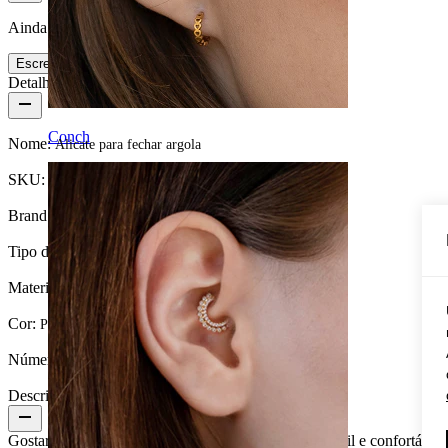
Ainda não há avaliações para este produto
Escreve uma avaliação
Detalhes do produto
Conch
Nome:
Alicate para fechar argola
SKU:
Tool-21
Brand:
Bodymod Care
Tipo de joia:
Ferramenta
Material:
Aço inoxidável
Cor:
Prateado
Número de unidades:
1
Descrição
Gostarias de poder fechar as tuas argolas de forma fácil e confortável