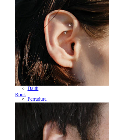
Ouro 14k
Fake Piercings
Labret
Língua
Nariz
Tragos
Barbell
Rook
Daith
Rook
Ferradura
Argola
Ferramentas
Bananas