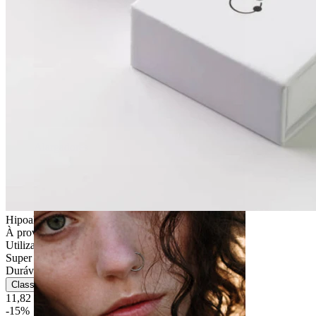
Alargadores
Hipoalergénica
À prova de água
Utilização diária
Super fácil
Durável
Classificação
11,82 €
13,90 €
-15%