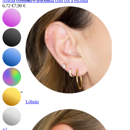
Argola contínua e articulada com cor à escolha
6,72 €
7,90 €
Lóbulo
+1