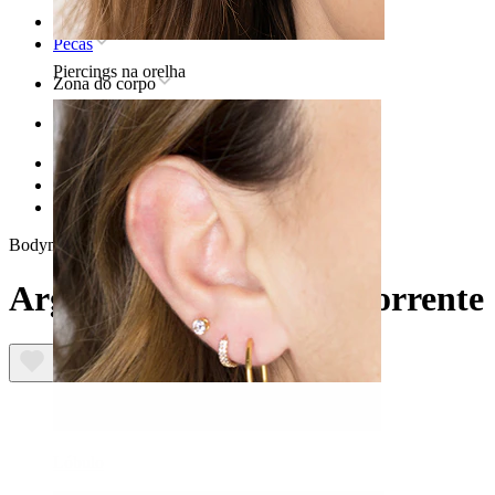
Home
Pecas
Piercings na orelha
Zona do corpo
Orelha
Hélix
Joias em titânio para piercing helix
Argola articulada com corrente
Bodymod Trend
Argola articulada com corrente
Lóbulo