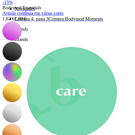
-15%
Bodymod Essentials
Novidades
Argola contínua em várias cores
1,62 €
1,90 €
Compra 4, paga 3
Compra Bodymod Moments
Brands
Brands