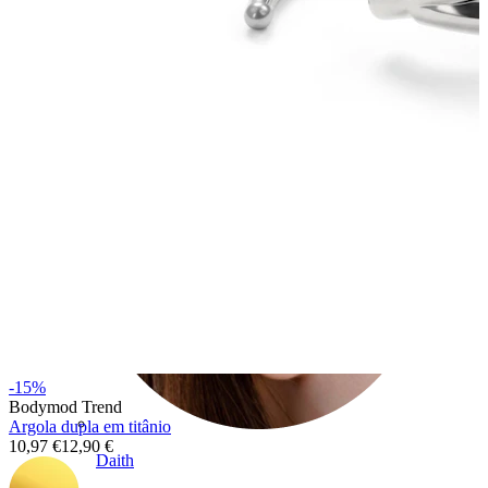
Conch
-15%
Bodymod Trend
Argola dupla em titânio
10,97 €
12,90 €
Daith