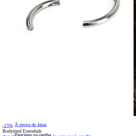
À prova de água
-15%
Bodymod Essentials
Piercings na orelha