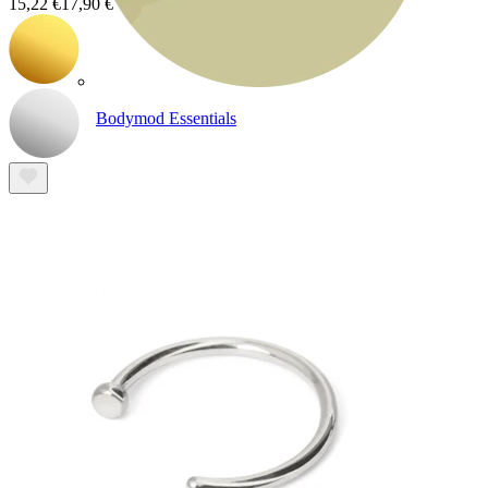
15,22 €
17,90 €
Bodymod Essentials
Compra 4, paga 3
Comprar por tipo
Tipo de joia