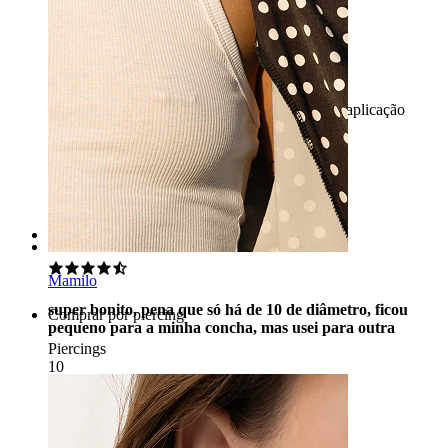
Super
Bonito brinco, a cor dourada ainda se mantém, aplicação
simples.
Natálie
Compra verificada
Traduzido com IA
Mostrar original
Rating
Mamilo
super bonito, pena que só há de 10 de diâmetro, ficou
Comprar por piercing
pequeno para a minha concha, mas usei para outra
Piercings
10
Cele
Compra verificada
Traduzido com IA
Mostrar original