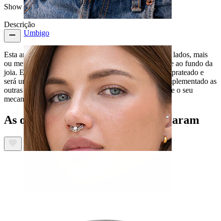
Show pair option:
Escrito por
Descrição
Umbigo
Esta argola divertida tem uma corrente ligada aos dois lados, mais
ou menos a meio do seu corpo, de modo que fica rente ao fundo da
joia. Está disponível com acabamento em dourado ou prateado e
será um autêntico toque de frescura no teu visual, complementado as
outras joias. É feita de titânio, resistente e antialérgica e o seu
mecanismo articulado facilita a inserção e a fixação.
As outras pessoas também compraram
Septo