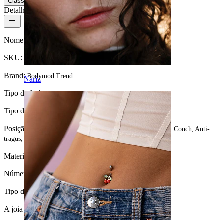
Classificação
Detalhes do produto
Nome:
Argola articulada com corrente
SKU:
Ring-206
Brand:
Bodymod Trend
Nariz
Tipo de fecho:
Articulação
Tipo de joia:
Argola
Posição:
Tragus, Rook, Lóbulo, Helix, Sobrancelha, Daith, Conch, Anti-
tragus, Anti-helix
Material:
Titânio
Número de unidades:
1
Tipo de revestimento:
Revestimento em PVD
A joia é revestida?:
Sim, completamente