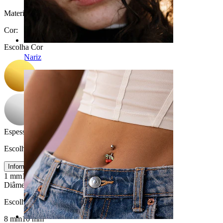
Material:
Titânio
Cor
:
Escolha Cor
Nariz
Espessura da barra
:
Escolha Espessura da barra
Informações sobre o tamanho
1 mm
1,2 mm
Diâmetro
:
Escolha Diâmetro
8 mm
10 mm