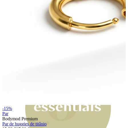
Bodymod Moments
-15%
Par
Bodymod Premium
Par de huggies de titânio