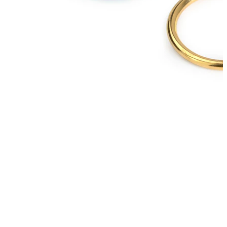
Alargadores
Joias em ouro 14k
Compra titânio