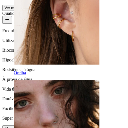
Ver mais
Qualidade do produto
Frequência de utilização
Utilização diária
Biocompatibilidade
Hipoalergénica
Resistência à água
Orelha
À prova de água
Vida útil
Durável
Facilidade de utilização
Super fácil