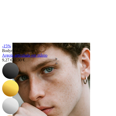
Língua
-15%
Bodymod Premium
Argola articulada em titânio
9,27 €
10,90 €