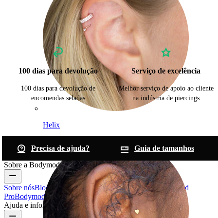
100 dias para devolução
Serviço de excelência
100 dias para devolução de
Melhor serviço de apoio ao cliente
encomendas seladas
na indústria de piercings
Helix
Precisa de ajuda?
Guia de tamanhos
Sobre a Bodymod
Sobre nós
Blogue
Termos e condições
Contacte-nos
Bodymod
Pro
Bodymod Creators
Avaliações Bodymod
Ajuda e informações