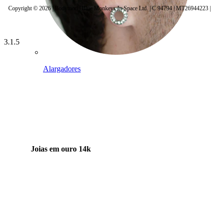
Copyright © 2026 | Bodymod | Blue Monkeys In Space Ltd. | C 94794 | MT26944223 |
3.1.5
Alargadores
Joias em ouro 14k
Compra titânio