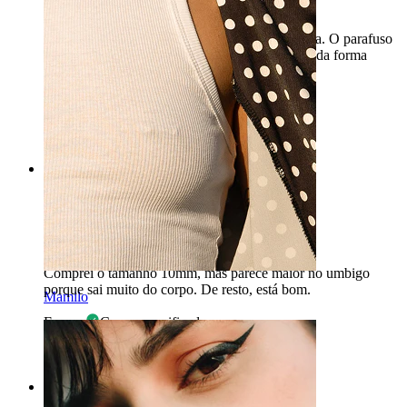
Muito bom
Demorou 4 dias a chegada da minha encomenda. O parafuso
é menor do que eu pensava, mas de resto gosto da forma
como está embalado.
Marina
Compra verificada
Traduzido com IA
Mostrar original
Rating
Bastante bom
Comprei o tamanho 10mm, mas parece maior no umbigo
porque sai muito do corpo. De resto, está bom.
Mamilo
Emppu
Compra verificada
Traduzido com IA
Mostrar original
Rating