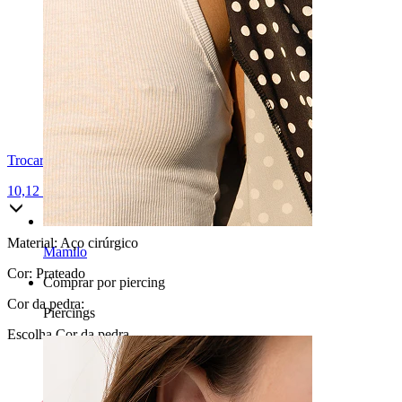
Trocar para titânio
10,12 €
11,90 €
Material:
Aço cirúrgico
Mamilo
Cor:
Prateado
Comprar por piercing
Cor da pedra
:
Piercings
Escolha Cor da pedra