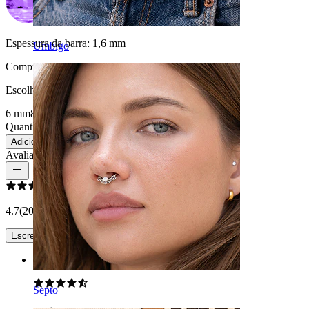
Espessura da barra:
1,6 mm
Umbigo
Comprimento
:
Escolha Comprimento
6 mm
8 mm
10 mm
12 mm
Quantidade: 1
Alterar
Adicionar ao carrinho
Avaliações do produto
4.7
(20 opiniões)
Escreve uma avaliação
Rating
Septo