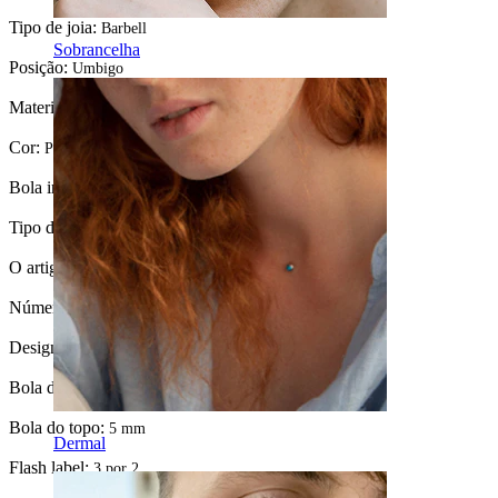
Tipo de joia:
Barbell
Sobrancelha
Posição:
Umbigo
Material:
Aço cirúrgico
Cor:
Prateado
Bola inferior:
8 mm.
Tipo de pedra:
Cristal
O artigo foi colado?:
Sim
Número de unidades:
1
Design:
Simples
Bola do fundo:
8 mm
Bola do topo:
5 mm
Dermal
Flash label:
3 por 2