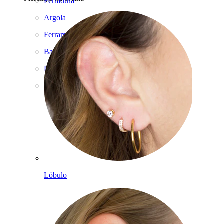
Ferradura
Argola
Ferramentas
Bananas
Lóbulo
Titânio
Lóbulo