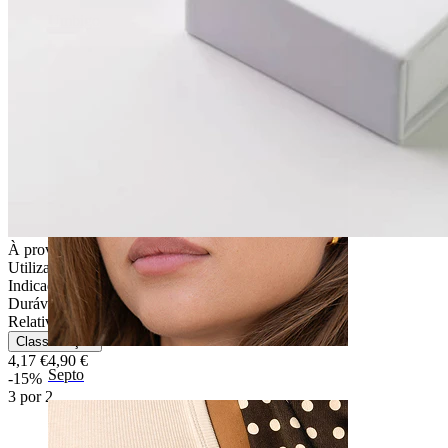
Umbigo
À prova de água
Utilização diária
Indicada para a maioria dos tipos de pele
Durável
Relativamente fácil
Classificação
4,17 €
4,90 €
Septo
-15%
3 por 2