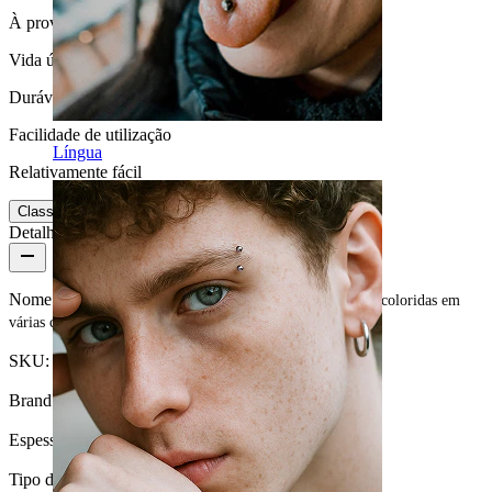
À prova de água
Vida útil
Durável
Facilidade de utilização
Língua
Relativamente fácil
Classificação
Detalhes do produto
Nome:
Umbigo piercing de aço cirúrgico com duas pedras coloridas em
várias cores
SKU:
Belly-67
Brand:
Bodymod Essentials
Espessura da barra:
1,6 mm
Tipo de fecho:
Rosca externa