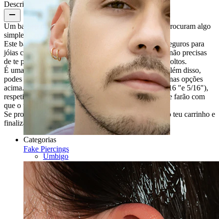
Descrição
Um barbell para o umbigo clássico para aqueles que procuram algo
simples e com estilo.
Este barbell é feito a partir de um dos materiais mais seguros para
jóias corporais, o aço cirúrgico. Com o aço cirúrgico, não precisas
de te preocupar com descolorações ou revestimentos soltos.
É uma jóia simples, disponível em várias cores. Para além disso,
podes também escolher o comprimento que desejares nas opções
acima. As esferas superior e inferior têm 5 e 8 mm (3/16 "e 5/16"),
respetivamente. São maiores do que as bolas comuns e farão com
que o teu barbell fique espetacular.
Se procuras uma escolha segura, coloca esta beleza no teu carrinho e
finaliza a tua compra!
Categorias
Fake Piercings
Umbigo
Lábio
Mamilo
Industrial