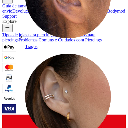
Guia de tamanhos
Seguir encomenda
Informações sobre o
envio
Devolução e cancelamento
Pagamento
A minha conta
Bodymod
Support
Explore
Tipos de joias para piercings
Materiais das joias para
piercings
Problemas Comuns e Cuidados com Piercings
Tragos