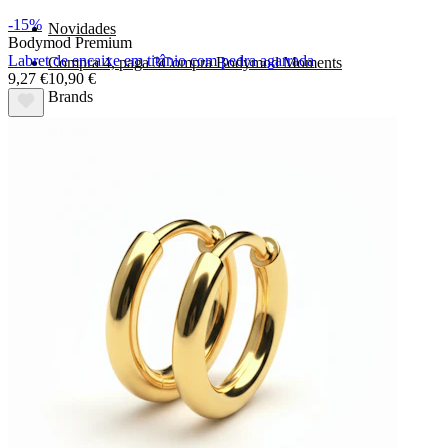
-15%
Novidades
Bodymod Premium
Labret de encaixe em titânio com pedra agarrada
Compra 4, paga 3
Compra Bodymod Moments
9,27 €
10,90 €
Brands
Brands