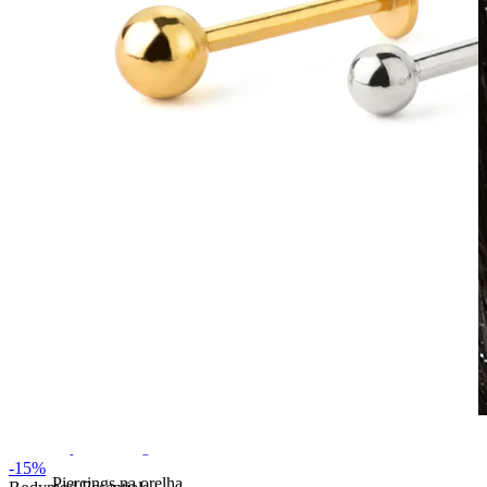
À prova de água
-15%
Piercings na orelha