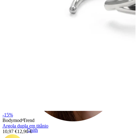
Conch
-15%
Bodymod Trend
Argola dupla em titânio
Daith
10,97 €
12,90 €