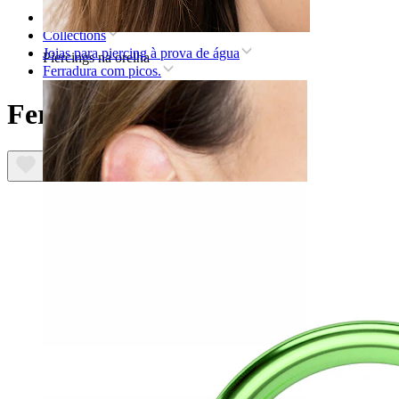
Home
Collections
Joias para piercing à prova de água
Piercings na orelha
Ferradura com picos.
Ferradura com picos.
Lóbulo