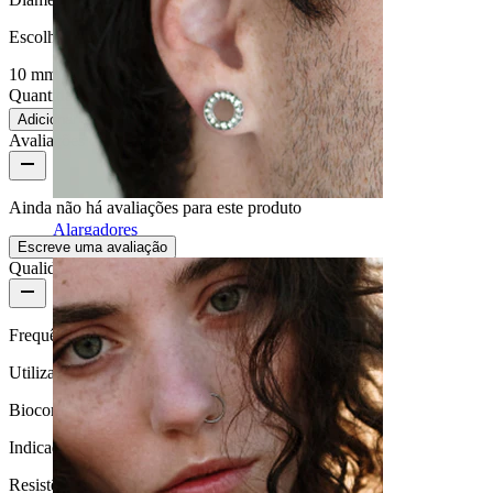
Escolha Diâmetro
10 mm
Quantidade: 1
Alterar
Adicionar ao carrinho
Avaliações do produto
Ainda não há avaliações para este produto
Alargadores
Escreve uma avaliação
Qualidade do produto
Frequência de utilização
Utilização diária
Biocompatibilidade
Indicada para a maioria dos tipos de pele
Resistência à água