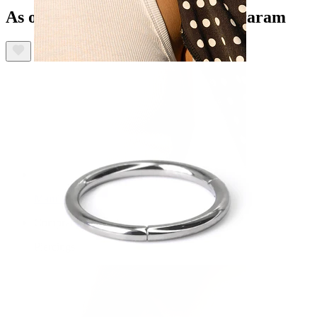
As outras pessoas também compraram
Mamilo
Comprar por piercing
Piercings