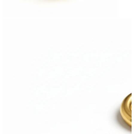
Bodymod Care
Bodymod Premium