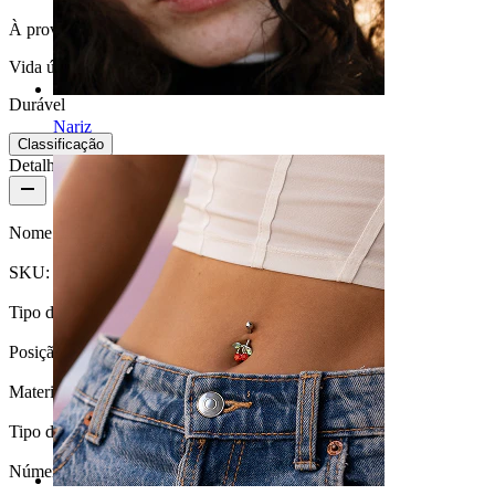
À prova de água
Vida útil
Durável
Nariz
Classificação
Detalhes do produto
Nome:
Ferradura com picos.
SKU:
U-Horseshoe-29
Tipo de fecho:
Rosca externa
Posição:
Septum
Material:
Aço cirúrgico
Tipo de revestimento:
Anodizado
Número de unidades:
1