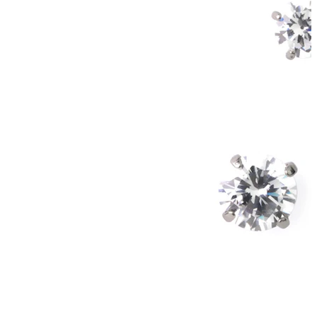
Alargadores
Joias em ouro 14k
Compra titânio