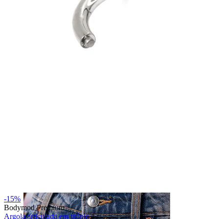
Nariz
-15%
Bodymod Premium
Argola articulada em titânio