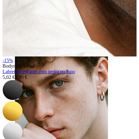
Língua
-15%
Bodymod Trend
Labret de encaixe com pedra no topo
5,02 €
5,90 €