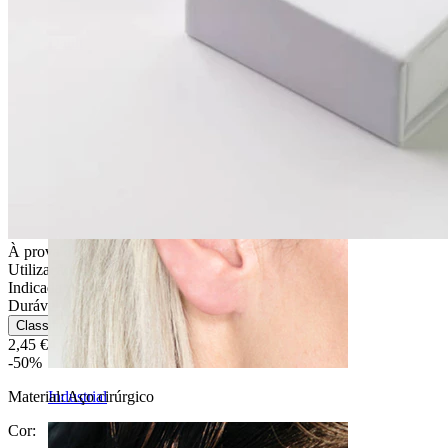
Daith
À prova de água
Utilização diária
Indicada para a maioria dos tipos de pele
Durável
Classificação
2,45 €
4,90 €
-50%
Material:
Aço cirúrgico
Industrial
Cor
: