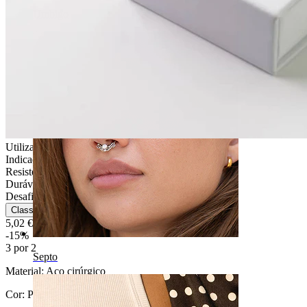
Umbigo
Utilização diária
Indicada para a maioria dos tipos de pele
Resistente a umas gotinhas
Durável
Desafiante
Classificação
5,02 €
5,90 €
-15%
3 por 2
Septo
Material:
Aço cirúrgico
Cor:
Prateado