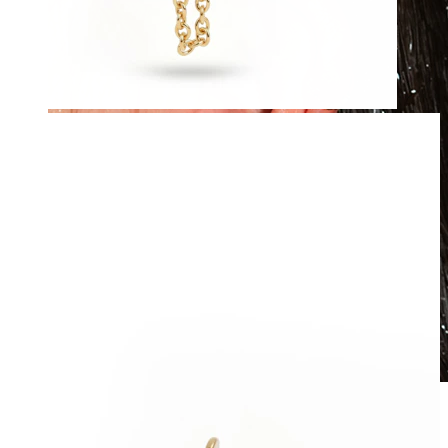
À prova de água
Piercings na orelha