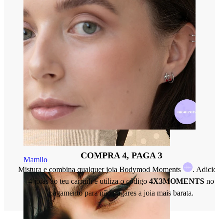
COMPRA 4, PAGA 3
Mamilo
Mistura e combina qualquer joia Bodymod Moments
. Adicio
4 joias ao teu carrinh e utiliza o código
4X3MOMENTS
no
pagamento para não pagares a joia mais barata.