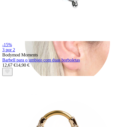
-15%
3 por 2
Bodymod Moments
Barbell para o umbigo com duas borboletas
12,67 €
14,90 €
Industrial