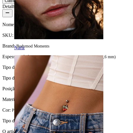
Classificação
Detalhes do produto
Nome:
Topo de dermal com gemas presas com 4 garras
SKU:
Dermal-45
Brand:
Bodymod Moments
Nariz
Espessura da barra:
1,2 mm (Adequado para dermals de 1,6 mm)
Tipo de fecho:
Rosca externa
Tipo de joia:
Topo de dermal
Posição:
Dermal, Intimate
Material:
Aço cirúrgico
Cor:
Prateado
Tipo de pedra:
Ametista
O artigo foi colado?:
Sim