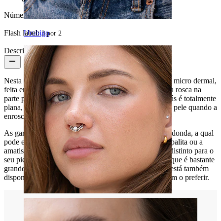
Número de unidades:
1
Flash label:
Umbigo
3 por 2
Descrição
Nesta fotografia que lhe mostramos pode ver uma joia micro dermal,
feita em aço cirúrgico. A joia é feita de modo a ter uma rosca na
parte posterior e umas garras na parte frontal. Por detrás é totalmente
plana, o que significa que ficará em contato com a sua pele quando a
enroscar na sua base micro dermal.
As garras da joia prendem uma pedra semi preciosa redonda, a qual
pode escolher. Há vários tipos, como por exemplo a opalita ou a
amatista, e com cada uma delas conseguirá um efeito distinto para o
seu piercing. Cada pedra mede 5 mm, o que significa que é bastante
grande para que se possa apreciar. Ao mesmo tempo, está também
disponível noutros tamanhos menores, no caso de assim o preferir.
Septo