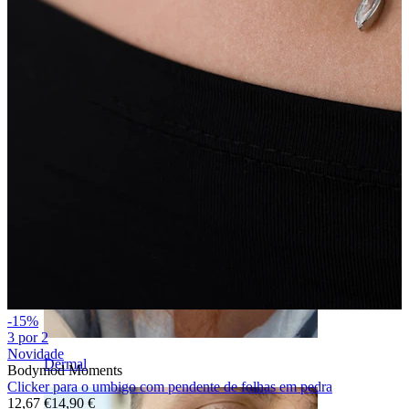
Sobrancelha
-15%
3 por 2
Novidade
Dermal
Bodymod Moments
Clicker para o umbigo com pendente de folhas em pedra
12,67 €
14,90 €