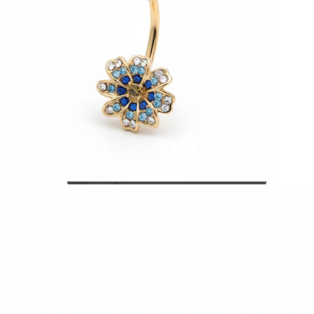
Bodymod Care
Bodymod Premium