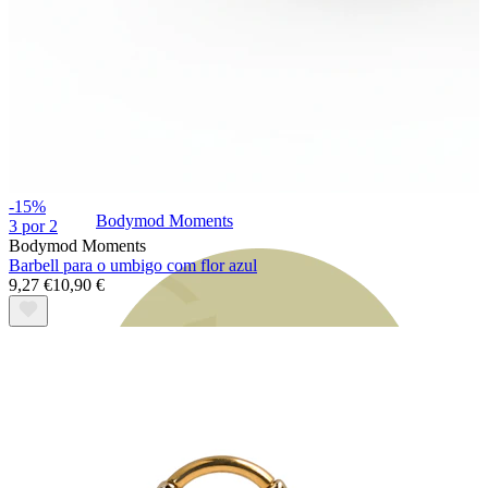
-15%
Bodymod Moments
3 por 2
Bodymod Moments
Barbell para o umbigo com flor azul
9,27 €
10,90 €