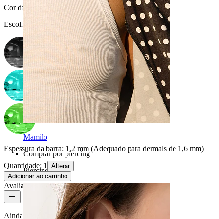
Cor da pedra
:
Escolha Cor da pedra
Mamilo
Espessura da barra:
1,2 mm (Adequado para dermals de 1,6 mm)
Comprar por piercing
Quantidade: 1
Alterar
Piercings
Adicionar ao carrinho
Avaliações do produto
Ainda não há avaliações para este produto