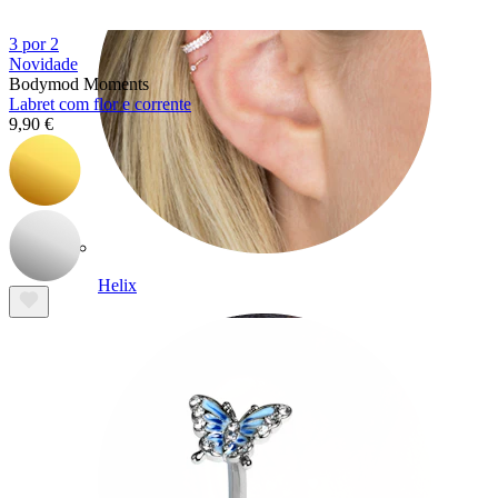
3 por 2
Novidade
Bodymod Moments
Labret com flor e corrente
9,90 €
Helix