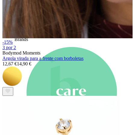
Novidades
Compra 4, paga 3
Compra Bodymod Moments
Brands
Brands
-15%
3 por 2
Bodymod Moments
Argola virada para a frente com borboletas
12,67 €
14,90 €