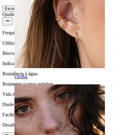
Escreve uma avaliação
Qualidade do produto
Frequência de utilização
Utilização diária
Biocompatibilidade
Indicada para a maioria dos tipos de pele
Resistência à água
Orelha
Resistente a umas gotinhas
Vida útil
Durável
Facilidade de utilização
Desafiante