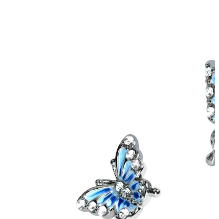
Conch
Daith