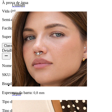
À prova de água
Umbigo
Vida útil
Semi-durável
Facilidade de utilização
Super fácil
Classificação
Detalhes do produto
Nome:
Nariz screw em PTFE com pedra em várias cores
SKU:
Nose-5
Brand:
Bodymod Essentials
Espessura da barra:
0,8 mm
Septo
Tipo de fecho:
Screw para o nariz
Tipo de joia:
Stud para o nariz