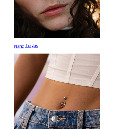
Fake Piercings
Labret
Língua
Nariz
Tragos
Nariz
Barbell
Rook
Daith
Ferradura
Argola
Ferramentas
Bananas
Lóbulo