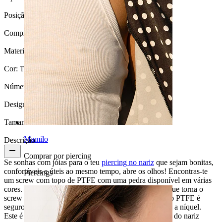
Posição:
Narina
Comprimento:
6 mm
Material:
PTFE
Cor:
Transparente
Número de unidades:
1
Design:
Simples
Tamanho da bola:
2 mm
Mamilo
Descrição
Comprar por piercing
Se sonhas com jóias para o teu
piercing no nariz
que sejam bonitas,
confortáveis e úteis ao mesmo tempo, abre os olhos! Encontras-te
Piercings
um screw com topo de PTFE com uma pedra disponível em várias
cores. O PTFE é um material plástico muito flexível que torna o
screw incrivelmente confortável de usar. Além disso, o PTFE é
seguro, portanto podes usá-lo mesmo se fores alérgico a níquel.
Este é um screw de nariz que é inserido na perfuração do nariz