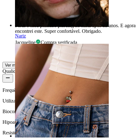
Integral
Perdi o meu primeiro piercing no nariz após 15 anos. E agora
encontrei este. Super confortável. Obrigado.
Nariz
Jacqueline
Compra verificada
Traduzido com IA
Mostrar original
Ver mais
Qualidade do produto
Frequência de utilização
Utilização diária
Biocompatibilidade
Hipoalergénica
Resistência à água