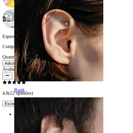
Espessura da barra:
0,8 mm
Comprimento:
6 mm
Quantidade: 1
Alterar
Adicionar ao carrinho
Avaliações do produto
Rook
4.8
(12 opiniões)
Escreve uma avaliação
Rating