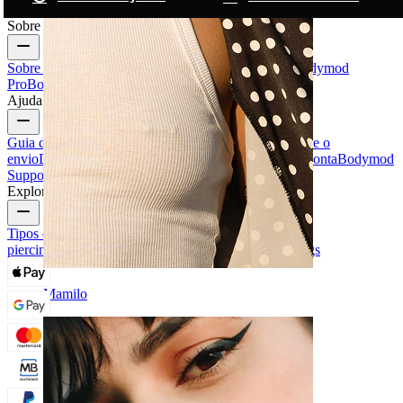
Sobre a Bodymod
Sobre nós
Blogue
Termos e condições
Contacte-nos
Bodymod
Pro
Bodymod Creators
Avaliações Bodymod
Ajuda e informações
Guia de tamanhos
Seguir encomenda
Informações sobre o
envio
Devolução e cancelamento
Pagamento
A minha conta
Bodymod
Support
Explore
Tipos de joias para piercings
Materiais das joias para
piercings
Problemas Comuns e Cuidados com Piercings
Mamilo