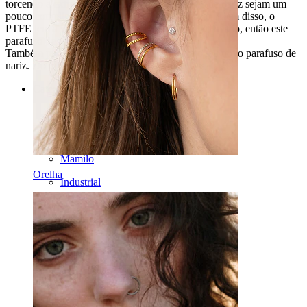
torcendo a extremidade; mesmo que os screws de nariz sejam um
pouco complicados, este é fácil e útil de colocar. Além disso, o
PTFE tem a vantagem de ser um material muito macio, então este
parafuso de nariz será super fácil de usar.
Também podes escolher a cor da pedra para o teu novo parafuso de
nariz. Do que estás a espera? :)
Categorias
Umbigo
Lábio
Mamilo
Orelha
Industrial
Dermal
Helix
Orelha
Septo
Ouro 14k