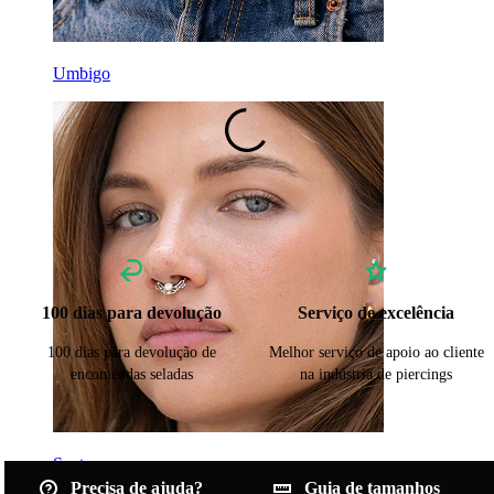
Titânio
Umbigo
100 dias para devolução
Serviço de excelência
100 dias para devolução de
Melhor serviço de apoio ao cliente
encomendas seladas
na indústria de piercings
Septo
Precisa de ajuda?
Guia de tamanhos