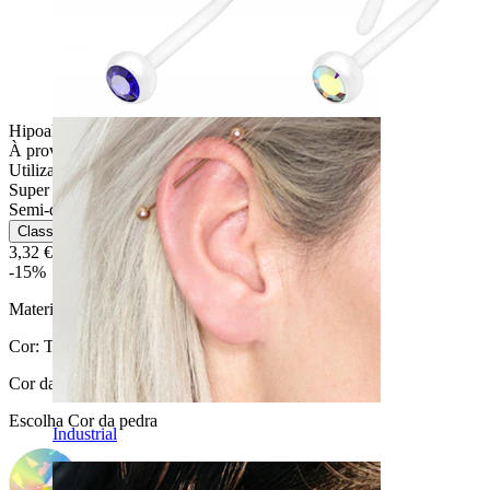
Daith
Hipoalergénica
À prova de água
Utilização diária
Super fácil
Semi-durável
Classificação
3,32 €
3,90 €
-15%
Material:
PTFE
Cor:
Transparente
Cor da pedra
:
Escolha Cor da pedra
Industrial