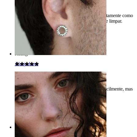
Muito satisfeita com este produto
O produto é de boa qualidade. Parece bom, exatamente como
nas fotos do site, é confortável, fácil de usar e de limpar.
Adriana
Compra verificada
Traduzido com IA
Mostrar original
Rating
Alargadores
Ultra confortável
Muito fácil de colocar no nariz, pois se dobra facilmente, mas
parece mais adequado para a narina esquerda.
Mariann
Compra verificada
Traduzido com IA
Mostrar original
Rating