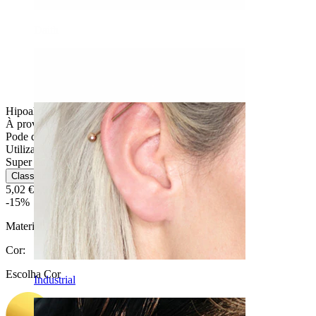
Daith
Hipoalergénica
À prova de água
Pode durar a vida toda
Utilização diária
Super fácil
Classificação
5,02 €
5,90 €
-15%
Material:
Titânio
Cor
:
Escolha Cor
Industrial