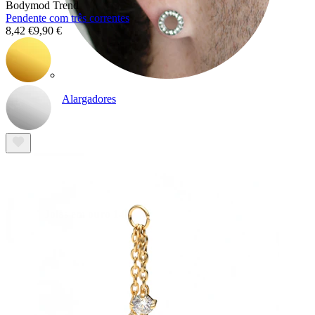
Bodymod Trend
Pendente com três correntes
8,42 €
9,90 €
Alargadores
Joias em ouro 14k
Compra titânio