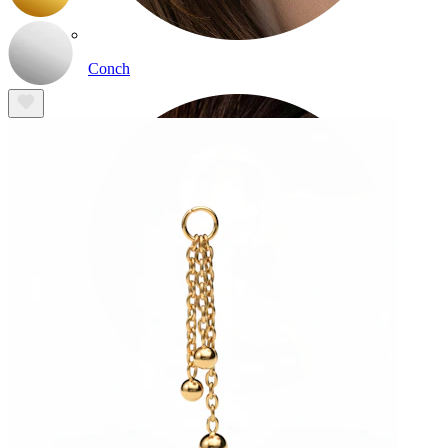
Conch
Daith