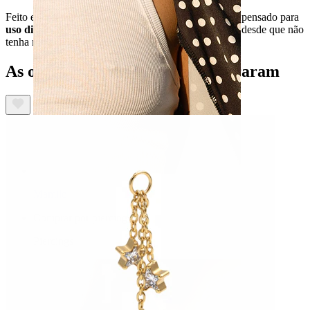
Feito em
titânio
,
hipoalergénico, à prova de água
e pensado para
uso diário
. Podes encaixar a argola em qualquer joia, desde que não
tenha mais de 3 mm de espessura.
As outras pessoas também compraram
Mamilo
Comprar por piercing
Piercings