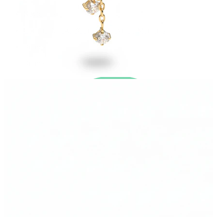
Novidades
Compra 4, paga 3
Compra Bodymod Moments
Brands
Brands