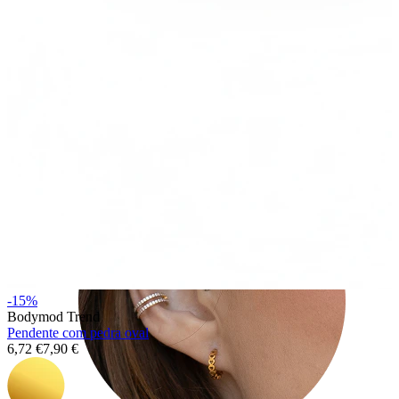
Tragos
-15%
Bodymod Trend
Pendente com pedra oval
6,72 €
7,90 €