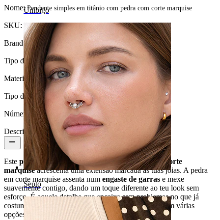
Nome:
Pendente simples em titânio com pedra com corte marquise
Umbigo
SKU:
Charm-15
Brand:
Bodymod Trend
Tipo de joia:
Pendente
Material:
Titânio
Tipo de pedra:
Zircónia cúbica
Número de unidades:
1
Descrição
Este
pendente simples em titânio com pedra com corte
marquise
acrescenta uma extensão marcada às tuas joias. A pedra
em corte marquise assenta num
engaste de garras
e mexe
Septo
suavemente contigo, dando um toque diferente ao teu look sem
esforço. É aquele detalhe que encaixa sem problemas no que já
costumas usar. Disponível em dourado e prateado, com várias
opções de pedra.