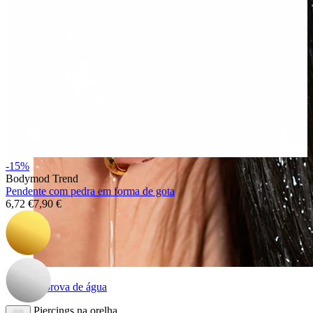
-15%
Bodymod Trend
Pendente com pedra em forma de gota
6,72 €
7,90 €
À prova de água
Piercings na orelha