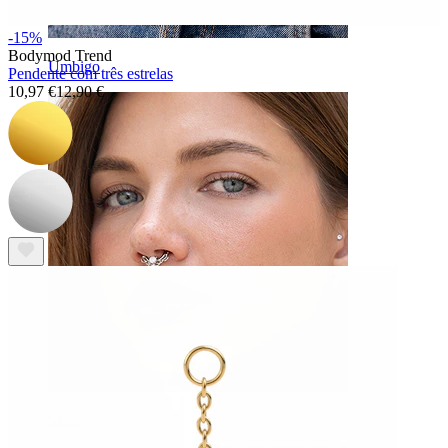
-15%
Bodymod Trend
Umbigo
Pendente com três estrelas
10,97 €
12,90 €
Septo