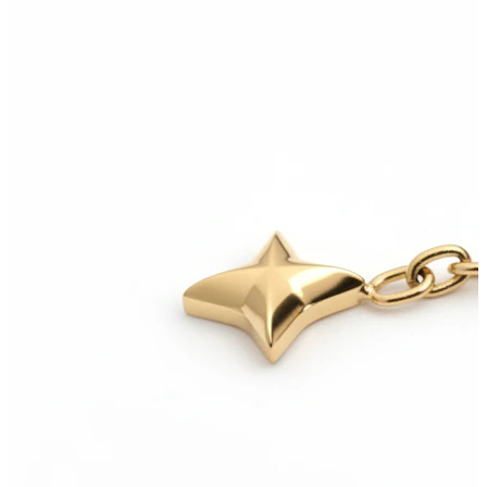
Bodymod Essentials
Compra 4, paga 3
Comprar por tipo
Tipo de joia