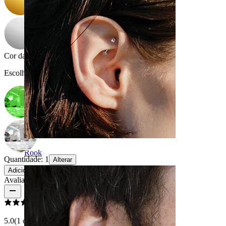
Cor da pedra
:
Escolha Cor da pedra
Rook
Quantidade: 1
Alterar
Adicionar ao carrinho
Avaliações do produto
5.0
(1 opiniões)