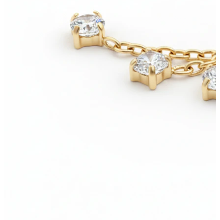
Bodymod Care
Bodymod Premium