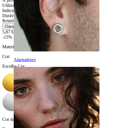
À prova de água
Utilização diária
Indicada para a maioria dos tipos de pele
Durável
Relativamente fácil
Classificação
5,87 €
6,90 €
-15%
Material:
Aço cirúrgico
Cor
:
Alargadores
Escolha Cor
Cor da pedra:
Transparente