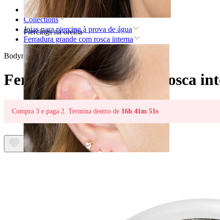
Home
Collections
Joias para piercing à prova de água
Piercings na orelha
Ferradura grande com rosca interna
Bodymod Essentials
Ferradura grande com rosca in
Compra 3 e paga 2. Termina dentro de
16h 41m 51s
Lóbulo