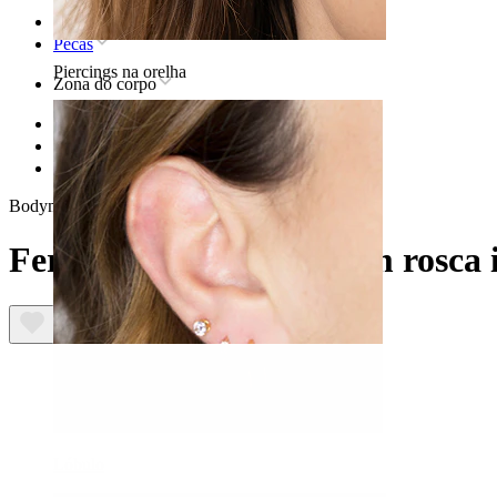
Home
Pecas
Piercings na orelha
Zona do corpo
Lábio
Joias em titânio para piercing no lábio
Ferradura de titânio com rosca interna
Bodymod Premium
Ferradura de titânio com rosca 
Lóbulo