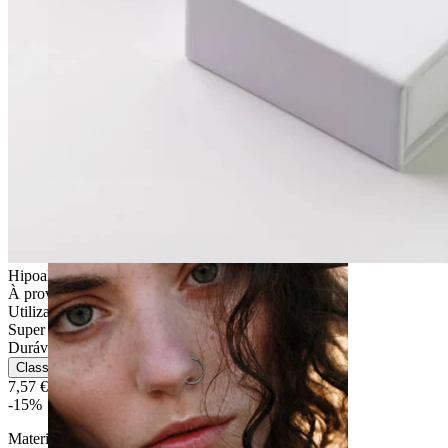
Alargadores
Hipoalergénica
À prova de água
Utilização diária
Super fácil
Durável
Classificação
7,57 €
8,90 €
-15%
Material:
Titânio