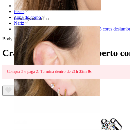
Home
Pecas
Zona do corpo
Piercings na orelha
Nariz
Crawler para o nariz coberto com pedras e em 3 cores deslumb
Bodymod Trend
Crawler para o nariz coberto c
Compra 3 e paga 2. Termina dentro de
21h 25m 0s
Lóbulo