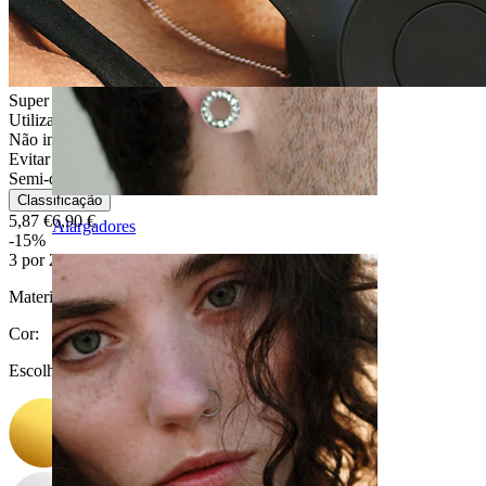
Super fácil
Utilização moderada
Não indicada para peles sensíveis
Evitar água
Semi-durável
Classificação
5,87 €
6,90 €
Alargadores
-15%
3 por 2
Material:
Aço cirúrgico / Latão
Cor
:
Escolha Cor