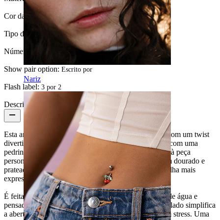
Cor da pedra:
Transparente / Azul
Tipo de pedra:
Zircónia cúbica
Número de unidades:
1
Show pair option:
Escrito por
Nariz
Flash label:
3 por 2
Descrição
Esta argola em titânio com duas estrelas é um huggy com um twist
divertido. Lado a lado, há duas estrelinhas, cada qual com uma
pedrinha colorida presa com garras discretas, que dão à peça
personalidade sem a sobrecarregar. Está disponível em dourado e
prateado e é fácil de combinar com outras joias de orelha mais
expressivas.
É feita em titânio, por isso, é hipoalergénica, à prova de água e
pensada para resistir à utilização diária. O fecho articulado simplifica
a abertura e o fecho, mantendo tudo confortável e sem stress. Uma