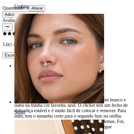
Umbigo
Quantidade: 1
Alterar
Adicionar ao carrinho
Avaliações do produto
5.0
(1 opiniões)
Escreve uma avaliação
Rating
Brilha, brilha, estrelinha… 🌟
Neste lindo anel brilham duas estrelinhas, uma em branco e
outra na minha cor favorita, azul. O clicker tem um fecho de
dobradiça estável e é muito fácil de colocar e remover. Para
Septo
mim, tem o tamanho certo para o segundo furo na orelha.
Graças ao titânio, consigo usar a peça sem problemas. Foi,
como sempre, cuidadosamente embalada e entregue
rapidamente.