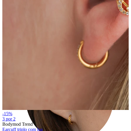
Tragos
-15%
3 por 2
Bodymod Trend
Earcuff triplo com lua