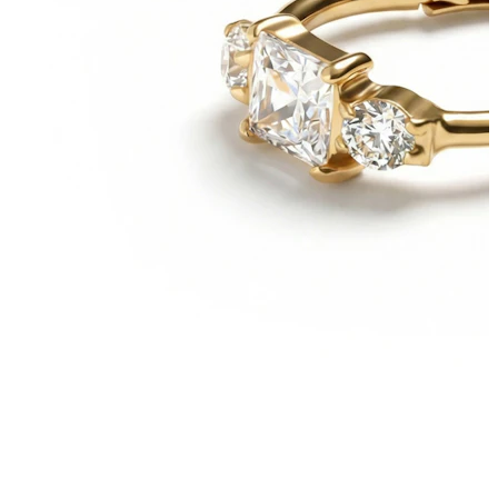
Bodymod Care
Bodymod Premium