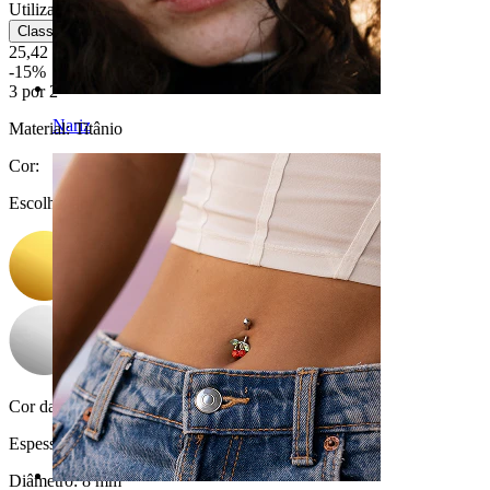
Utilização moderada
Classificação
25,42 €
29,90 €
-15%
3 por 2
Nariz
Material:
Titânio
Cor
:
Escolha Cor
Cor da pedra:
Transparente / Azul
Espessura da barra:
1 mm
Diâmetro:
8 mm