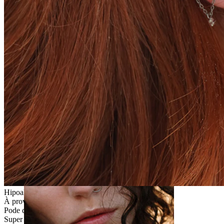
Alargadores
Hipoalergénica
À prova de água
Pode durar a vida toda
Super fácil