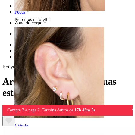
Home
Pecas
Piercings na orelha
Zona do corpo
Orelha
Hélix
Joias em titânio para piercing helix
Argola em titânio com duas estrelas
Bodymod Trend
Argola em titânio com duas
estrelas
Compra 3 e paga 2. Termina dentro de
17h 43m 5s
Lóbulo