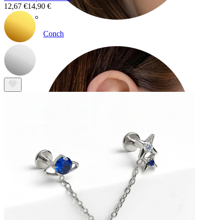
12,67 €
14,90 €
Conch
Daith