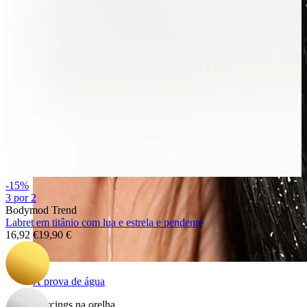
-15%
3 por 2
Bodymod Trend
Labret em titânio com lua e estrela e pendente
16,92 €
19,90 €
À prova de água
Piercings na orelha