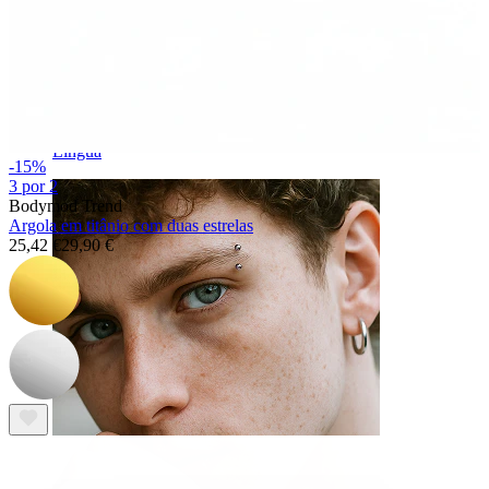
Língua
-15%
3 por 2
Bodymod Trend
Argola em titânio com duas estrelas
25,42 €
29,90 €