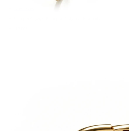
Novidades
Compra 4, paga 3
Compra Bodymod Moments
Brands
Brands