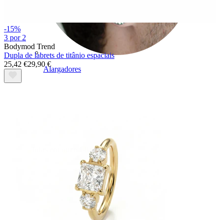
-15%
3 por 2
Bodymod Trend
Dupla de labrets de titânio espaciais
25,42 €
29,90 €
Alargadores
Joias em ouro 14k
Compra titânio