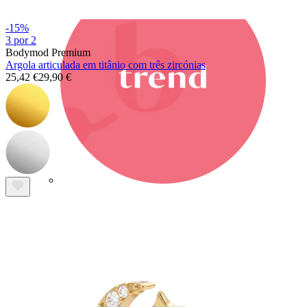
-15%
3 por 2
Bodymod Premium
Argola articulada em titânio com três zircónias
25,42 €
29,90 €
Bodymod Trend