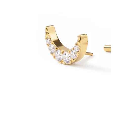
Bodymod Essentials
Compra 4, paga 3
Comprar por tipo
Tipo de joia