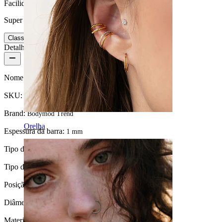
Facilidade de utilização
Super fácil
Classificação
Detalhes do produto
Nome:
Argola em titânio com duas estrelas
SKU:
Ring-257
Brand:
Bodymod Trend
Orelha
Espessura da barra:
1 mm
Tipo de fecho:
Articulação
Tipo de joia:
Argola, Huggy
Posição:
Lóbulo, Helix
Diâmetro:
8 mm
Material:
Titânio