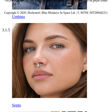
*Na promoção atual, não estão incluídos produtos para a cicatrização ou peças soltas.
Copyright © 2026 | Bodymod | Blue Monkeys In Space Ltd. | C 94794 | MT26944223 |
Umbigo
3.1.5
Septo