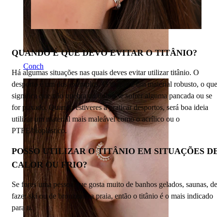
QUANDO É QUE DEVO EVITAR O TITÂNIO?
Conch
Há algumas situações nas quais deves evitar utilizar titânio. O
desporto é um dos exemplos. O titânio é um material robusto, o qu
significa que não quebra ou dobra se sofrer alguma pancada ou se
for puxado. Quando estiveres a praticar desportos, será boa ideia
utilizar um material mais maleável como o acrílico ou o
PTFE/bioplástico.
POSSO UTILIZAR O TITÂNIO EM SITUAÇÕES D
CALOR OU FRIO?
Se fores uma pessoa que gosta muito de banhos gelados, saunas, d
fazer ski ou de bronzear na praia, então o titânio é o mais indicado
para ti.