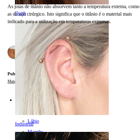
As joias de titânio não absorvem tanto a temperatura externa, como
Daith
as de aço cirúrgico. Isto significa que o titânio é o material mais
indicado para a utilização em temperaturas extremas.
por
2
Publicado em:
Materiais das Joias para Piercings
Categorias
Umbigo
Lábio
Industrial
Mamilo