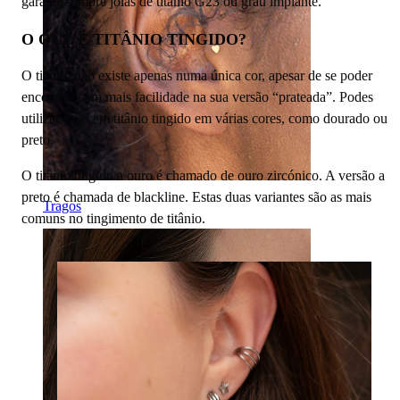
garante sempre joias de titânio G23 ou grau implante.
O QUE É TITÂNIO TINGIDO?
O titânio não existe apenas numa única cor, apesar de se poder
encontrar com mais facilidade na sua versão “prateada”. Podes
utilizar joias em titânio tingido em várias cores, como dourado ou
preto.
O titânio tingido a ouro é chamado de ouro zircónico. A versão a
preto é chamada de blackline. Estas duas variantes são as mais
Tragos
comuns no tingimento de titânio.