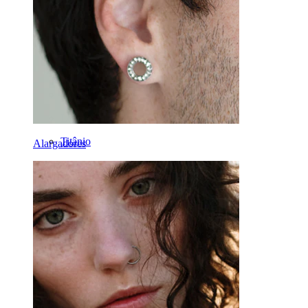
Daith
Ferradura
Argola
Ferramentas
Bananas
Lóbulo
Titânio
Alargadores