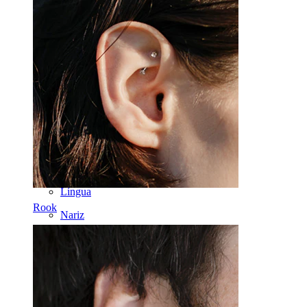
Industrial
Dermal
Helix
Orelha
Septo
Ouro 14k
Fake Piercings
Labret
Língua
Rook
Nariz
Tragos
Barbell
Rook