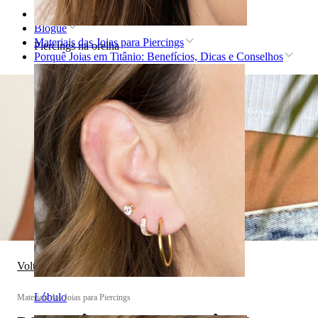
Home
Blogue
Materiais das Joias para Piercings
Piercings na orelha
Porquê Joias em Titânio: Benefícios, Dicas e Conselhos
Voltar a Materiais das Joias para Piercings
Lóbulo
Materiais das Joias para Piercings