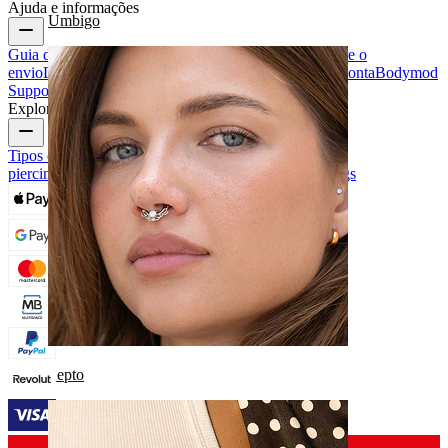
Ajuda e informações
Umbigo
Guia de tamanhos
Seguir encomenda
Informações sobre o
envio
Devolução e cancelamento
Pagamento
A minha conta
Bodymod
Support
Explore
Tipos de joias para piercings
Materiais das joias para
piercings
Problemas Comuns e Cuidados com Piercings
Septo