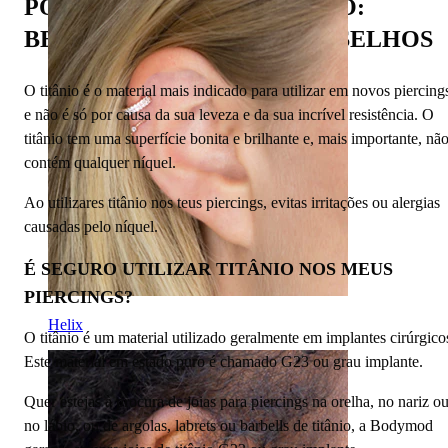
PORQUÊ JOIAS EM TITÂNIO:
BENEFÍCIOS, DICAS E CONSELHOS
O titânio é o material mais indicado para utilizar em novos piercing
e não é só por causa da sua leveza e da sua incrível resistência. O
titânio tem uma superfície bonita e brilhante e, mais importante, nã
contém qualquer níquel.
Ao utilizares titânio nos teus piercings, evitas irritações ou alergias
causadas pelo níquel.
É SEGURO UTILIZAR TITÂNIO NOS MEUS
PIERCINGS?
Helix
O titânio é um material utilizado geralmente em implantes cirúrgico
Este material em estado puro é chamado G23 ou grau implante.
Quer estejas à procura de joias para piercings na orelha, no nariz o
no lábio, ou de argolas, labrets ou barbells de titânio, a Bodymod