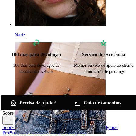
Nariz
100 dias para devolução
Serviço de excelência
100 dias para devolução de
Melhor serviço de apoio ao cliente
encomendas seladas
na indústria de piercings
Precisa de ajuda?
Guia de tamanhos
Sobre a Bodymod
Sobre nós
Blogue
Termos e condições
Contacte-nos
Bodymod
Pro
Bodymod Creators
Avaliações Bodymod