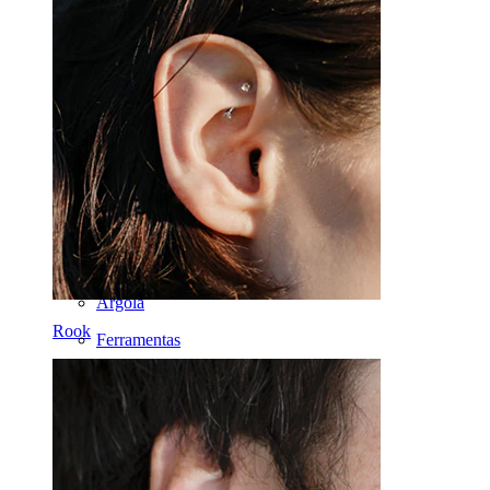
Labret
Língua
Nariz
Tragos
Barbell
Rook
Daith
Ferradura
Argola
Rook
Ferramentas
Bananas
Lóbulo
Titânio