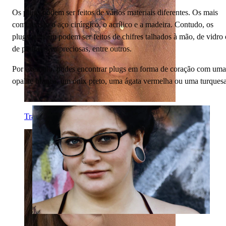
Os plugs podem ser feitos de vários materiais diferentes. Os mais
comuns são o aço cirúrgico, o acrílico e a madeira. Contudo, os
plugs também podem ser feitos de chifres talhados à mão, de vidro 
de pedras semipreciosas, entre outros.
Por exemplo, podes encontrar plugs em forma de coração com uma
opalite branca, um ónix preto, uma ágata vermelha ou uma turquesa
Tragos