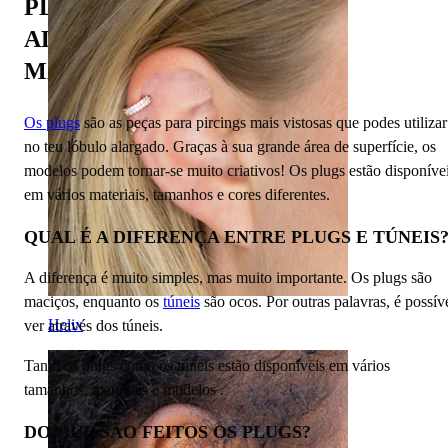
PLUGS PARA LÓBULOS
ALARGADOS: EXPLORAR
MATERIAIS E ESTILOS
Os plugs
são as peças para pircings mais vistosas que podes utilizar
no teu lóbulo alargado. Graças à sua grande área de superfície, os
modelos podem tornar-se muito criativos! Os plugs estão disponíve
em vários materiais, tamanhos e cores diferentes.
QUAL É A DIFERENÇA ENTRE PLUGS E TÚNEIS
A diferença é muito simples, mas muito importante. Os plugs são
maciços, enquanto os
túneis
são ocos. Por outras palavras, é possív
Helix
ver através dos túneis.
Tanto os plugs como os túneis estão disponíveis em vários
tamanhos, materiais e modelos .
DO QUE SÃO FEITOS OS PLUGS?