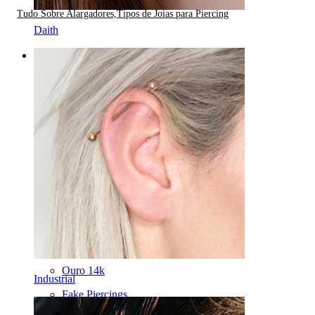
Tudo Sobre Alargadores,
Tipos de Joias para Piercing
Daith
Categorias
Umbigo
Lábio
Mamilo
Industrial
Dermal
Helix
Orelha
Septo
Ouro 14k
Industrial
Fake Piercings