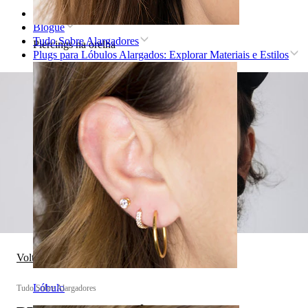
Home
Blogue
Tudo Sobre Alargadores
Piercings na orelha
Plugs para Lóbulos Alargados: Explorar Materiais e Estilos
Voltar a Tudo Sobre Alargadores
Lóbulo
Tudo Sobre Alargadores