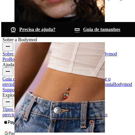
Precisa de ajuda?
Guia de tamanhos
Nariz
Sobre a Bodymod
Sobre nós
Blogue
Termos e condições
Contacte-nos
Bodymod
Pro
Bodymod Creators
Avaliações Bodymod
Ajuda e informações
Guia de tamanhos
Seguir encomenda
Informações sobre o
envio
Devolução e cancelamento
Pagamento
A minha conta
Bodymod
Support
Explore
Tipos de joias para piercings
Materiais das joias para
piercings
Problemas Comuns e Cuidados com Piercings