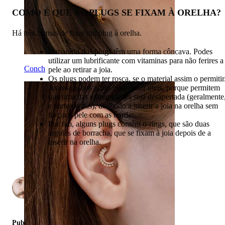
COMO É QUE OS PLUGS SE FIXAM À ORELHA?
Há três formas de fixar um plug à orelha.
A maioria dos plugs têm uma forma côncava. Podes
utilizar um lubrificante com vitaminas para não ferires a
Conch
pele ao retirar a joia.
Os plugs podem ter rosca, se o material assim o permitir
As roscas nos plugs podem ser úteis, porque permitem
que uma das extremidades seja desapertada (geralmente
a parte de trás), de modo a inserir a joia na orelha sem
forçar a pele com as bordas.
Por fim, alguns plugs contêm o-rings, que são duas
argolas de borracha, que se fixam à joia depois de a
inserir na orelha.
por
2
Publicado em: