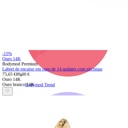
-15%
Ouro 14K
Bodymod Premium
Labret de encaixe em ouro de 14 quilates com zircónias
75,65 €
89,00 €
Ouro 14K
Ouro branco 14K
Bodymod Trend