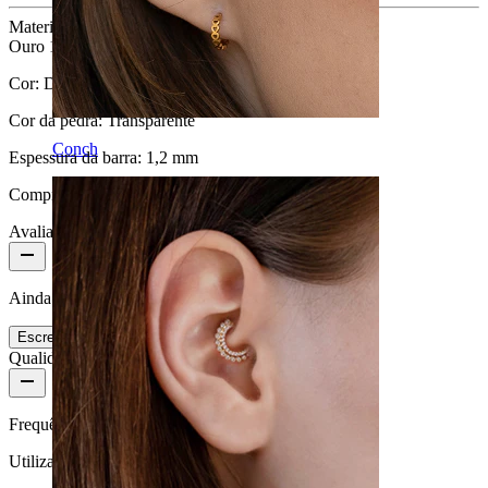
Material
:
Ouro 14K
Cor:
Dourado
Cor da pedra:
Transparente
Conch
Espessura da barra:
1,2 mm
Comprimento:
6 mm
Avaliações do produto
Ainda não há avaliações para este produto
Escreve uma avaliação
Qualidade do produto
Frequência de utilização
Utilização diária