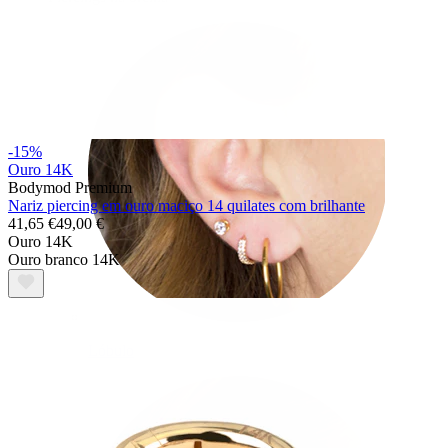
-15%
Ouro 14K
Bodymod Premium
Nariz piercing em ouro maciço 14 quilates com brilhante
41,65 €
49,00 €
Ouro 14K
Ouro branco 14K
Lóbulo