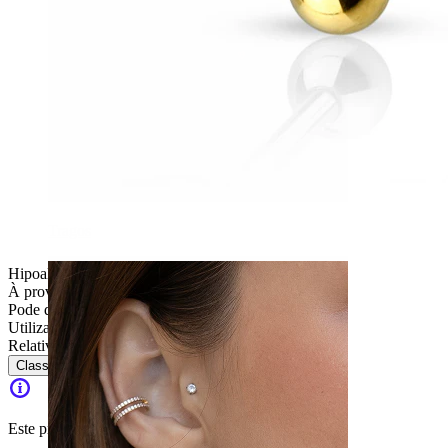
Tragos
Hipoalergénica
À prova de água
Pode durar a vida toda
Utilização diária
Relativamente fácil
Classificação
Este produto já não está disponível.