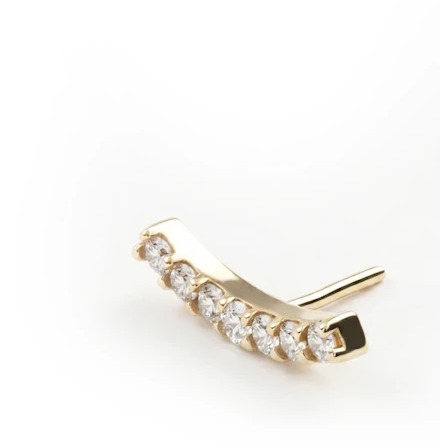
Bodymod Care
Bodymod Premium