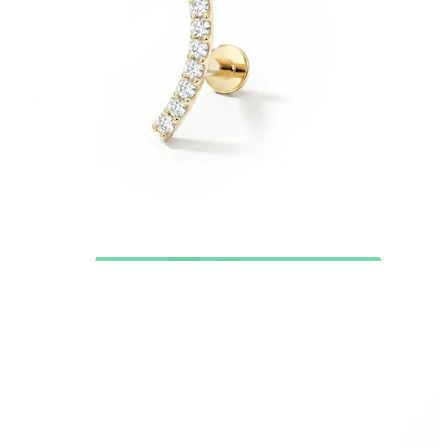
Novidades
Compra 4, paga 3
Compra Bodymod Moments
Brands
Brands