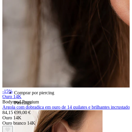
Mamilo
-15%
Comprar por piercing
Ouro 14K
Bodymod Premium
Piercings
Argola com dobradiça em ouro de 14 quilates e brilhantes incrustados
84,15 €
99,00 €
Ouro 14K
Ouro branco 14K