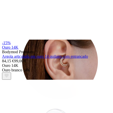
Conch
-15%
Ouro 14K
Bodymod Premium
Argola articulada em ouro 14 quilates com entrançado
84,15 €
99,00 €
Ouro 14K
Ouro branco 14K
Daith