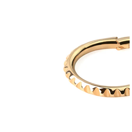
Bodymod Essentials
Compra 4, paga 3
Comprar por tipo
Tipo de joia