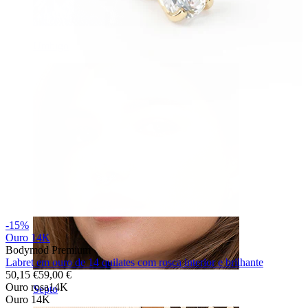
Umbigo
-15%
Ouro 14K
Bodymod Premium
Labret em ouro de 14 quilates com rosca interior e brilhante
50,15 €
59,00 €
Ouro rosa14K
Septo
Ouro 14K