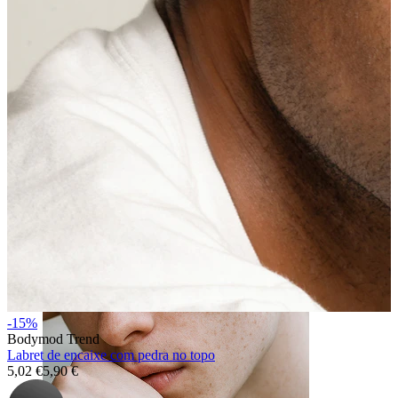
Língua
-15%
Bodymod Trend
Labret de encaixe com pedra no topo
5,02 €
5,90 €