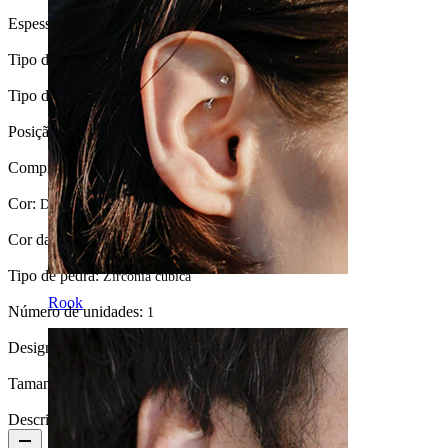
Espessura da barra:
1,2 mm
Tipo de fecho:
Rosca externa
Tipo de joia:
Barbell
Posição:
Lóbulo, Helix, Anti-helix
Comprimento:
6 mm
Cor:
Dourado
Cor da pedra:
Transparente
Tipo de pedra:
Zircónia cúbica
Rook
Número de unidades:
1
Design:
Simples
Tamanho da bola:
3 mm
Descrição