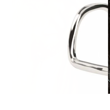
À prova de água
Piercings na orelha