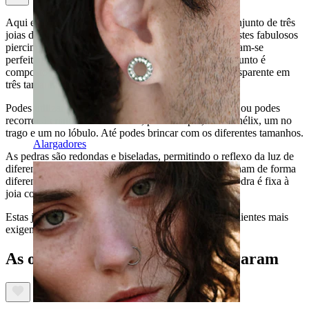
Aqui está a oportunidade para obteres um luxuoso conjunto de três
joias de piercing para a orelha, feitos em ouro puro. Estes fabulosos
piercings têm uma grossura de 1,2 mm, por isso, ajustam-se
perfeitamente a perfurações feitas com agulha. O conjunto é
composto por três piercings com uma linda pedra transparente em
três tamanhos diferentes: 2 mm, 3 mm e 4 mm.
Podes utilizar os três piercings a seguir uns aos outros ou podes
recorrer à criatividade e colocar, por exemplo, um no hélix, um no
trago e um no lóbulo. Até podes brincar com os diferentes tamanhos.
Alargadores
As pedras são redondas e biseladas, permitindo o reflexo da luz de
diferentes ângulos. Poderás reparar que as pedras brilham de forma
diferente, dependendo do ângulo. Além disso, cada pedra é fixa à
joia com garras que a mantém seguras.
Estas joias são de alta qualidade, satisfazendo até os clientes mais
exigentes.
As outras pessoas também compraram